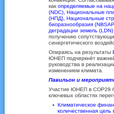
как
определяемые на нац
(NDC)
,
Национальные пл
(НПД)
,
Национальные стр
биоразнообразия (NBSAP
деградации земель (LDN)
получению сопутствующи
синергетического воздейс
Опираясь на результаты
ЮНЕП подчеркнёт важне
руководства в реализаци
изменением климата.
Павильон и мероприяти
Участие ЮНЕП в COP29 б
ключевых областях перег
Климатическое фина
количественная цель