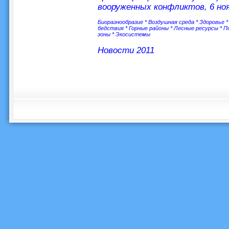
вооруженных конфликтов, 6 ноя
Биоразнообразие
*
Воздушная среда
*
Здоровье
бедствия
*
Горные районы
*
Лесные ресурсы
*
П
зоны
*
Экосистемы
Новости 2011