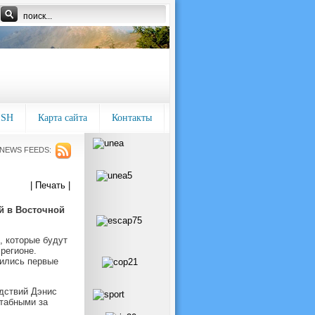
ISH
Карта сайта
Контакты
NEWS FEEDS:
| Печать |
й в Восточной
, которые будут
регионе.
вились первые
дствий Дэнис
табными за