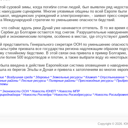
той суровой зимы, когда погибли сотни людей, был выявлен ряд недоста
к наихудшим сценариям. Многие уязвимые общины по всей Европе были 
 школ, медицинских учреждений и электроэнергии», - заявил пресс-секр
а Международной стратегии по уменьшению опасности бедствий.
 что сейчас вдоль реки Дунай уже начинается оттепель. В то же время 
 Сербии до Болгарии остаются под снегом. Разрушительные наводнения
дей и экономическим потерям, особенно в местах, где отсутствуют дамб
й представитель Генерального секретаря ООН по уменьшению опасност
альстрём призвала все государства региона надлежащим образом подго
у стихийному бедствию. В этой связи она привела в пример Болгарию, 
ли более 500 водоотводов и плотин, а также выбрали воду из некоторы
 была введена в действие Европейская система оповещения о наводнени
шла из берегов Эльбы и Дуная и привела к затоплениям во многих европ
зие
*
Воздушная среда
*
Здоровье
*
Земельные ресурсы
*
Климат
*
Опустынивание
*
рные районы
*
Лесные ресурсы
*
Полярные районы
*
Пресноводные ресурсы
*
Прибре
стемы
*
Эконовости ООН
*
Новости ЮНЕП
*
Новости МПР
рироднадзора
*
Новости Роснедра
*
Новости Росводресурсы
*
Новости Росгидроме
Copyright © 2026.