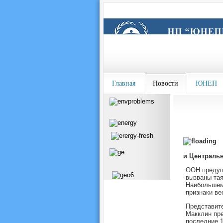
Главная
Новости
ЮНЕП
и Централь
ООН предупр
вызваны тая
Наибольшему
признаки ве
Представите
Макклин пре
последние 1