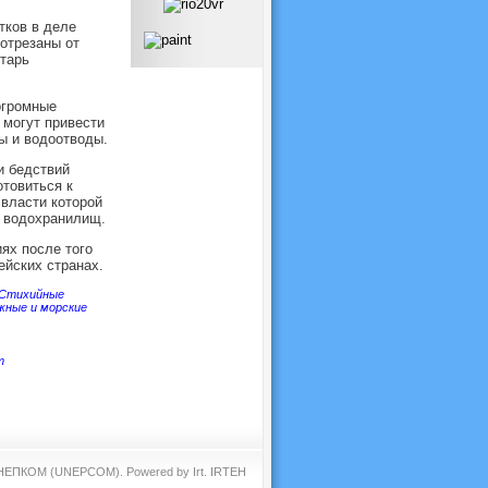
тков в деле
отрезаны от
етарь
огромные
 могут привести
ы и водоотводы.
и бедствий
товиться к
власти которой
х водохранилищ.
ях после того
ейских странах.
Стихийные
жные и морские
т
 ЮНЕПКОМ (UNEPCOM). Powered by
Irt
.
IRTEH