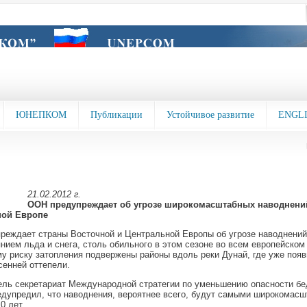
ЮНЕПКОМ
Публикации
Устойчивое развитие
ENGL
21.02.2012 г.
ООН предупреждает об угрозе широкомасштабных наводнени
ной Европе
еждает страны Восточной и Центральной Европы об угрозе наводнений
нием льда и снега, столь обильного в этом сезоне во всем европейском 
 риску затопления подвержены районы вдоль реки Дунай, где уже поя
сенней оттепели.
ль секретариат Международной стратегии по уменьшению опасности бе
дупредил, что наводнения, вероятнее всего, будут самыми широкомасш
0 лет.