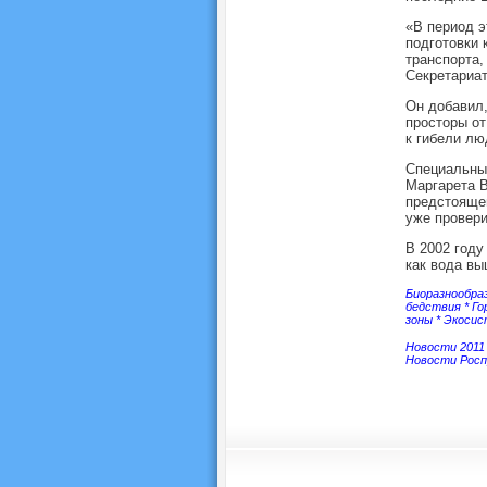
«В период э
подготовки 
транспорта,
Секретариат
Он добавил,
просторы от
к гибели лю
Специальны
Маргарета В
предстоящем
уже провери
В 2002 году
как вода вы
Биоразнообра
бедствия
*
Го
зоны
*
Экоси
Новости 2011
Новости Росп