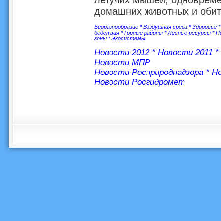
летучих мышей, одновремен
домашних животных и обит
Биоразнообразие
*
Воздушная среда
*
Здоровье
бедствия
*
Горные районы
*
Лесные ресурсы
*
П
зоны
*
Экосистемы
Новости 2012
*
Новости 2011
*
Новости МПР
Новости Росприроднадзора
*
Но
Новости Росгидромет