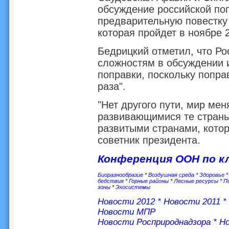
обсуждение российской поп
предварительную повестку
которая пройдет в ноябре 
Бедрицкий отметил, что Ро
сложностям в обсуждении 
поправки, поскольку попра
раза".
"Нет другого пути, мир мен
развивающимися те страны
развитыми странами, кото
советник президента.
Конференция ООН по к
Биоразнообразие
*
Воздушная среда
*
Здоровье
бедствия
*
Горные районы
*
Лесные ресурсы
*
П
зоны
*
Экосистемы
Новости 2012
*
Новости 2011
*
Новости МПР
Новости Росприроднадзора
*
Но