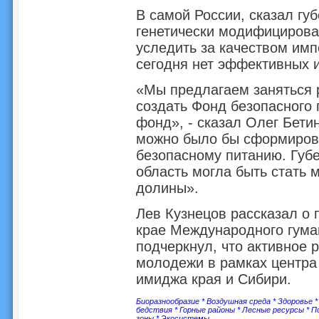
В самой России, сказал гу
генетически модифицирован
уследить за качеством имп
сегодня нет эффективных 
«Мы предлагаем заняться 
создать Фонд безопасного 
фонд», - сказал Олег Бети
можно было бы сформиров
безопасному питанию. Губе
область могла быть стать 
долины».
Лев Кузнецов рассказал о 
крае Международного гума
подчеркнул, что активное 
молодежи в рамках центра
имиджа края и Сибири.
Биоразнообразие
*
Воздушная среда
*
Здоровье
бедствия
*
Горные районы
*
Лесные ресурсы
*
П
зоны
*
Экосистемы