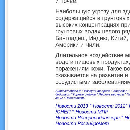
и почве.
Наибольшую угрозу для зд
содержащийся в грунтовых
высоких концентрациях при
грунтовых водах целого ря
Бангладеш, Индию, Китай,
Америки и Чили.
Длительное воздействие м
воде и пищевых продуктах,
поражениям кожи. Такое во
сказывается на развитии и
сосудистыми заболеваниям
Биоразнообразие
*
Воздушная среда
*
Здоровье
бедствия
*
Горные районы
*
Лесные ресурсы
*
П
зоны
*
Экосистемы
Новости 2013
*
Новости 2012
*
ЮНЕП
*
Новости МПР
Новости Росприроднадзора
*
Но
Новости Росгидромет