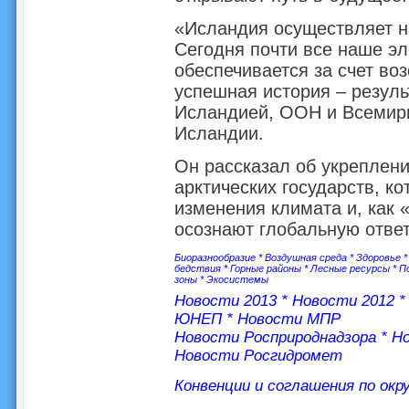
«Исландия осуществляет н
Сегодня почти все наше эл
обеспечивается за счет во
успешная история – резуль
Исландией, ООН и Всемир
Исландии.
Он рассказал об укреплени
арктических государств, к
изменения климата и, как 
осознают глобальную ответ
Биоразнообразие
*
Воздушная среда
*
Здоровье
бедствия
*
Горные районы
*
Лесные ресурсы
*
П
зоны
*
Экосистемы
Новости 2013
*
Новости 2012
ЮНЕП
*
Новости МПР
Новости Росприроднадзора
*
Но
Новости Росгидромет
Конвенции и соглашения по ок