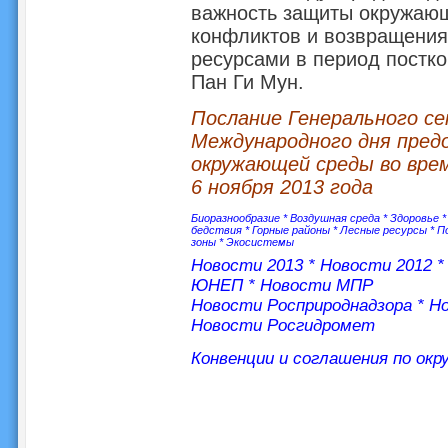
важность защиты окружаю
конфликтов и возвращения
ресурсами в период постко
Пан Ги Мун.
Послание Генерального с
Международного дня пред
окружающей среды во вре
6 ноября 2013 года
Биоразнообразие
*
Воздушная среда
*
Здоровье
бедствия
*
Горные районы
*
Лесные ресурсы
*
П
зоны
*
Экосистемы
Новости 2013
*
Новости 2012
ЮНЕП
*
Новости МПР
Новости Росприроднадзора
*
Но
Новости Росгидромет
Конвенции и соглашения по ок