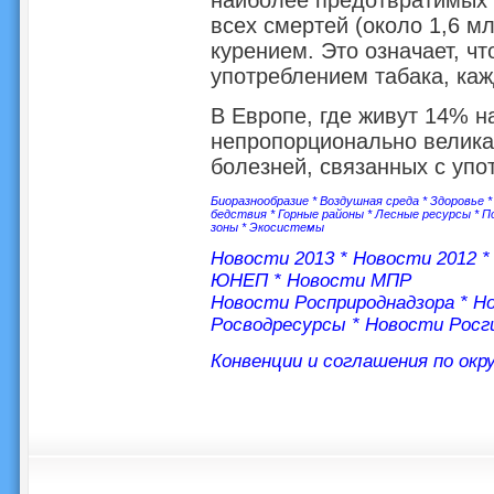
наиболее предотвратимых 
всех смертей (около 1,6 м
курением. Это означает, ч
употреблением табака, каж
В Европе, где живут 14% н
непропорционально велика
болезней, связанных с упо
Биоразнообразие
*
Воздушная среда
*
Здоровье
бедствия
*
Горные районы
*
Лесные ресурсы
*
П
зоны
*
Экосистемы
Новости 2013
*
Новости 2012
ЮНЕП
*
Новости МПР
Новости Росприроднадзора
*
Но
Росводресурсы
*
Новости Росг
Конвенции и соглашения по ок