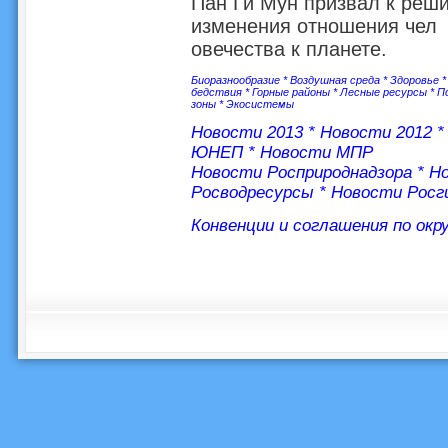
Пан Ги Мун призвал к реш
изменения отношения чел
овечества к планете.
Биоразнообразие
*
Воздушная среда
*
Здоровье
бедствия
*
Горные районы
*
Лесные ресурсы
*
П
зоны
*
Экосистемы
Новости 2013
*
Новости 2012
ЮНЕП
*
Новости МПР
Новости Росприроднадзора
*
Но
Росводресурсы
*
Новости Росг
Конвенции и соглашения по ок