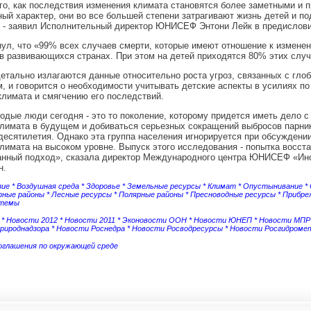
го, как последствия изменения климата становятся более заметными и 
ый характер, они во все большей степени затрагивают жизнь детей и по
 - заявил Исполнительный директор ЮНИСЕФ Энтони Лейк в предислови
ул, что «99% всех случаев смерти, которые имеют отношение к измене
в развивающихся странах. При этом на детей приходятся 80% этих случ
етально излагаются данные относительно роста угроз, связанных с гло
, и говорится о необходимости учитывать детские аспекты в усилиях по
лимата и смягчению его последствий.
одые люди сегодня - это то поколение, которому придется иметь дело 
лимата в будущем и добиваться серьезных сокращений выбросов парник
есятилетия. Однако эта группа населения игнорируется при обсуждени
лимата на высоком уровне. Выпуск этого исследования - попытка восст
анный подход», сказала директор Международного центра ЮНИСЕФ «Ин
н.
зие
*
Воздушная среда
*
Здоровье
*
Земельные ресурсы
*
Климат
*
Опустынивание
*
рные районы
*
Лесные ресурсы
*
Полярные районы
*
Пресноводные ресурсы
*
Прибре
стемы
*
Новости 2012
*
Новости 2011
*
Эконовости ООН
*
Новости ЮНЕП
*
Новости МПР
рироднадзора
*
Новости Роснедра
*
Новости Росводресурсы
*
Новости Росгидроме
соглашения по окружающей среде