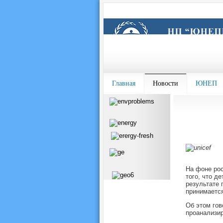
Главная
Новости
ЮНЕП
На фоне рос
того, что д
результате 
принимается
Об этом го
проанализир