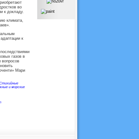
приобретают
дростков во
и к докладу.
нию климата,
аев».
бальным
 адаптации к
с последствиями
овых газов в
и вопросов
ановить
оченти» Мари
Стихийные
жные и морские
т