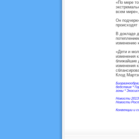
«По мере то
экстремальн
всем мире»,
Он подчеркн
происходят 
В докладе д
потеплением
изменению к
«Дети и мол
изменения к
ближайшие д
изменения к
сблансиров
Клод Мартэ
Биоразнообра
бедствия
*
Го
зоны
*
Экоси
Новости 2013
Новости Росп
Конвенции и 