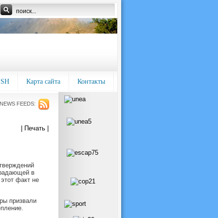
ISH
Карта сайта
Контакты
NEWS FEEDS:
| Печать |
дтверждений
традающей в
 этот факт не
ры призвали
епление.