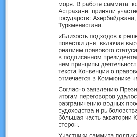
моря. В работе саммита, ко
Астрахани, приняли участи
государств: Азербайджана,
Туркменистана.
«Близость подходов к реш
повестки дня, включая вы
реалиям правового статус
в подписанном президента
нем принципы деятельности
текста Конвенции о правов
отмечается в Коммюнике че
Согласно заявлению Прези
итогам переговоров удалос
разграничению водных прос
судоходства и рыболовства
бо́льшая часть акватории 
сторон.
Участники саммита подписа