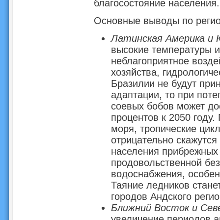
благосостояние населения.
Основные выводы по реги
Латинская Америка и К
высокие температуры и
неблагоприятное возде
хозяйства, гидрологиче
Бразилии не будут при
адаптации, то при пот
соевых бобов может дос
процентов к 2050 году.
моря, тропические цик
отрицательно скажутся
населения прибрежных 
продовольственной без
водоснабжения, особен
Таяние ледников стане
городов Андского регио
Ближний Восток и Сев
увеличение периодов а