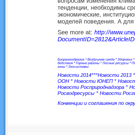
вопросам изменения клима
тенденции, необходимы ср
экономические, институци
моделей поведения. А для 
See more at:
http://www.une
DocumentID=2812&ArticleID
Биоразнообразие
*
Воздушная среда
*
Здоровье
бедствия
*
Горные районы
*
Лесные ресурсы
*
П
зоны
*
Экосистемы
Новости 2014
***
Новости 2013
ООН
*
Новости ЮНЕП
*
Новос
Новости Росприроднадзора
*
Но
Росводресурсы
*
Новости Росг
Конвенции и соглашения по ок