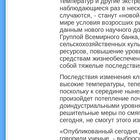
температур и другие экст
наблюдающиеся раз в неско
случаются, - станут «ново
мире условия возросших ри
данным нового научного до
Группой Всемирного банка
сельскохозяйственных куль
ресурсов, повышение уров
средствам жизнеобеспечен
собой тяжелые последстви
Последствия изменения кли
высокие температуры, тепе
поскольку к середине нын
произойдет потепление поч
доиндустриальными уровня
решительные меры по смя
сегодня, не смогут этого и
«Опубликованный сегодня 
говорили ученые, - выбро