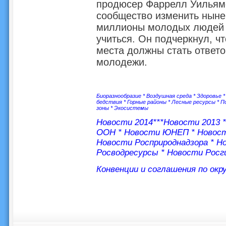
продюсер Фаррелл Уильям
сообщество изменить ныне
миллионы молодых людей 
учиться. Он подчеркнул, ч
места должны стать ответ
молодежи.
Биоразнообразие
*
Воздушная среда
*
Здоровье
бедствия
*
Горные районы
*
Лесные ресурсы
*
П
зоны
*
Экосистемы
Новости 2014
***
Новости 2013
ООН
*
Новости ЮНЕП
*
Новос
Новости Росприроднадзора
*
Но
Росводресурсы
*
Новости Росг
Конвенции и соглашения по ок