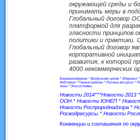
окружающей среды и бо
принимать меры в подд
Глобальный договор О
платформой для разраб
гласности принципов 
политики и практики. 
Глобальный договор яв
корпоративной инициа
развития, к которой п
4000 некоммерческих ор
Биоразнообразие
*
Воздушная среда
*
Здоровье
бедствия
*
Горные районы
*
Лесные ресурсы
*
П
зоны
*
Экосистемы
Новости 2014
***
Новости 2013
ООН
*
Новости ЮНЕП
*
Новос
Новости Росприроднадзора
*
Но
Росводресурсы
*
Новости Росг
Конвенции и соглашения по ок