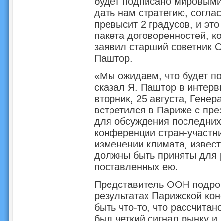
будет подписано мировыми 
дать нам стратегию, согла
превысит 2 градусов, и это
пакета договоренностей, к
заявил старший советник
Паштор.
«Мы ожидаем, что будет п
сказал Я. Паштор в интер
вторник, 25 августа, Гене
встретился в Париже с пр
для обсуждения последних
конференции стран-участн
изменении климата, извест
должны быть приняты для 
поставленных ею.
Представитель ООН подро
результатах Парижской кон
быть что-то, что рассчитан
был четкий сигнал рынку и