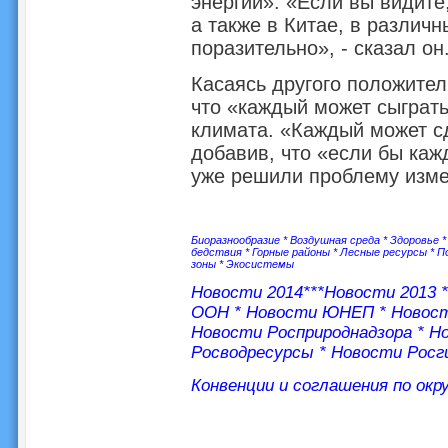
энергии». «Если вы видите
а также в Китае, в различн
поразительно», - сказал он
Касаясь другого положител
что «каждый может сыграть
климата. «Каждый может сд
добавив, что «если бы каж
уже решили проблему изме
Биоразнообразие
*
Воздушная среда
*
Здоровье
бедствия
*
Горные районы
*
Лесные ресурсы
*
П
зоны
*
Экосистемы
Новости 2014
***
Новости 2013
ООН
*
Новости ЮНЕП
*
Новос
Новости Росприроднадзора
*
Но
Росводресурсы
*
Новости Росг
Конвенции и соглашения по ок