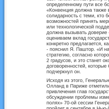
определенному пути все бо
«Конвенция должна также 
солидарность с теми, кто б
возможностей принять мер
или технологической подде
должна вызывать доверие –
оцениваем вклад государств
конкретно предлагается, к
- пояснил Я. Паштор. «И н
стратегию, согласно котор
2 градусов, и это станет о
договоренностей, которые 
подчеркнул он.
Исходя из этого, Генераль
Олланд в Париже отметил
привлечения глав государс
обсуждении проблемы изме
полях» 70-ой сессии Гене
пройдет в сентябре в Нью-Й