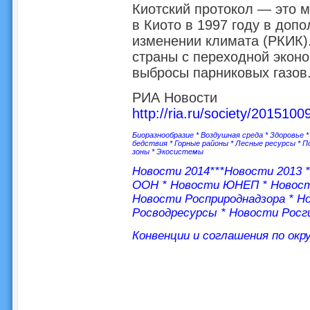
Киотский протокол — это 
в Киото в 1997 году в доп
изменении климата (РКИК)
страны с переходной эконо
выбросы парниковых газов
РИА Новости
http://ria.ru/society/20151
Биоразнообразие
*
Воздушная среда
*
Здоровье
бедствия
*
Горные районы
*
Лесные ресурсы
*
П
зоны
*
Экосистемы
Новости 2014
***
Новости 2013
ООН
*
Новости ЮНЕП
*
Новос
Новости Росприроднадзора
*
Но
Росводресурсы
*
Новости Росг
Конвенции и соглашения по ок