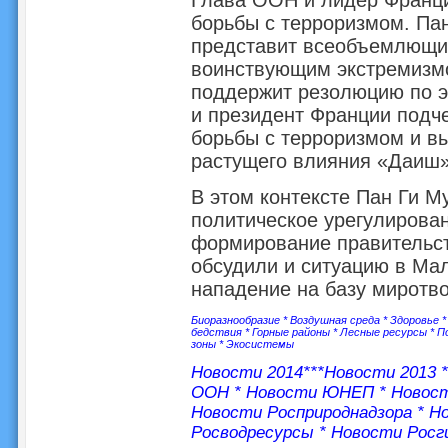
Глава ООН и лидер Франц
борьбы с терроризмом. Пан
представит всеобъемлющий
воинствующим экстремизмо
поддержит резолюцию по э
и президент Франции подч
борьбы с терроризмом и в
растущего влияния «Даиш»
В этом контексте Пан Ги М
политическое урегулирова
формирование правительст
обсудили и ситуацию в Ма
нападение на базу миротв
Биоразнообразие
*
Воздушная среда
*
Здоровье
бедствия
*
Горные районы
*
Лесные ресурсы
*
П
зоны
*
Экосистемы
Новости 2014
***
Новости 2013
ООН
*
Новости ЮНЕП
*
Новос
Новости Росприроднадзора
*
Но
Росводресурсы
*
Новости Росг