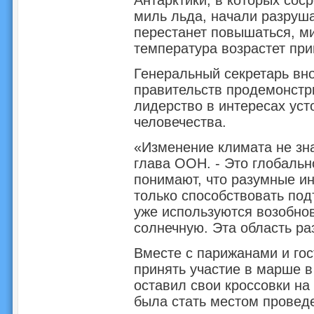
Антарктики, в которых сос
миль льда, начали разруш
перестанет повышаться, ми
температура возрастет при
Генеральный секретарь вно
правительств продемонстр
лидерство в интересах уст
человечества.
«Изменение климата не зна
глава ООН. - Это глобаль
понимают, что разумные ин
только способствовать под
уже используются возобно
солнечную. Эта область ра
Вместе с парижанами и го
принять участие в марше 
оставил свои кроссовки н
была стать местом провед