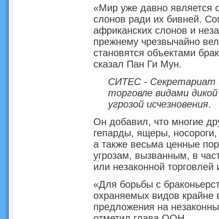
«Мир уже давно является 
слонов ради их бивней. С
африканских слонов и неза
прежнему чрезвычайно вели
становятся объектами брак
сказал Пан Ги Мун.
СИТЕС - Секретариат 
торговле видами дикой
угрозой исчезновения
.
Он добавил, что многие др
гепарды, ящеры, носороги, 
а также весьма ценные по
угрозам, вызванным, в час
или незаконной торговлей 
«Для борьбы с браконьерс
охраняемых видов крайне 
предложения на незаконные
отметил глава ООН.