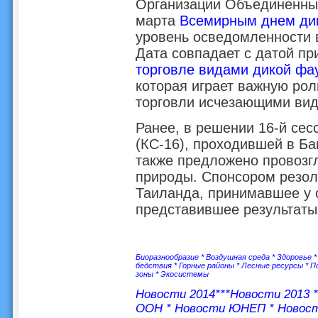
Организации Объединенных
марта
Всемирным днем ди
уровень осведомленности 
Дата совпадает с датой п
торговле видами дикой фа
которая играет важную ро
торговли исчезающими вид
Ранее, в решении 16-й се
(КС-16), проходившей в Ба
также предложено провозг
природы. Спонсором резо
Таиланда, принимавшее у 
представившее результаты
Биоразнообразие
*
Воздушная среда
*
Здоровье
бедствия
*
Горные районы
*
Лесные ресурсы
*
П
зоны
*
Экосистемы
Новости 2014
***
Новости 2013
ООН
*
Новости ЮНЕП
*
Новос