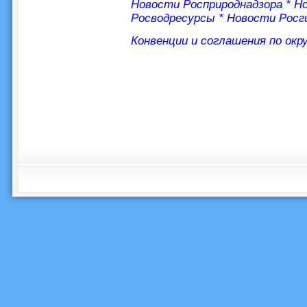
Новости Росприроднадзора
*
Но
Росводресурсы
*
Новости Росг
Конвенции и соглашения по ок