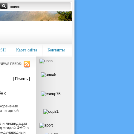
ISH
Карта сайта
Контакты
NEWS FEEDS:
| Печать |
е с
коренение
ан и одной
ю и ликвидации
од эгидой ФАО в
международный