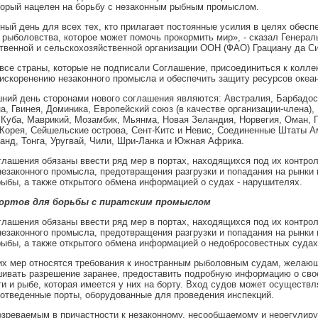
торый нацелен на борьбу с незаконным рыбным промыслом.
ный день для всех тех, кто прилагает постоянные усилия в целях обесп
 рыболовства, которое может помочь прокормить мир», - сказал Генерал
венной и сельскохозяйственной организации ООН (ФАО) Грациану да С
все страны, которые не подписали Соглашение, присоединиться к колл
искоренению незаконного промысла и обеспечить защиту ресурсов океан
ний день сторонами нового соглашения являются: Австралия, Барбадос
на, Гвинея, Доминика, Европейский союз (в качестве организации-члена),
 Куба, Маврикий, Мозамбик, Мьянма, Новая Зеландия, Норвегия, Оман, 
Корея, Сейшельские острова, Сент-Китс и Невис, Соединенные Штаты А
анд, Тонга, Уругвай, Чили, Шри-Ланка и Южная Африка.
лашения обязаны ввести ряд мер в портах, находящихся под их контро
езаконного промысла, предотвращения разгрузки и попадания на рынки 
ыбы, а также открытого обмена информацией о судах - нарушителях.
портов для борьбы с пиратским промыслом
лашения обязаны ввести ряд мер в портах, находящихся под их контро
езаконного промысла, предотвращения разгрузки и попадания на рынки 
ыбы, а также открытого обмена информацией о недобросовестных судах
их мер относятся требования к иностранным рыболовным судам, желаю
шивать разрешение заранее, предоставить подробную информацию о сво
и и рыбе, которая имеется у них на борту. Вход судов может осуществл
отведенные порты, оборудованные для проведения инспекций.
зреваемым в причастности к незаконному, несообщаемому и нерегулир