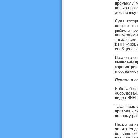
промыслу, м
целью прове
дозаправку 
Суда, котор
соответстви
рыбного про
необходимые
таких свиде
к ННН-промы
сообщено ка
После того,
выявлены пр
зарегистрир
в соседних 
Первое в с
Работа без 
оборудовани
видов ННН-
Такая практ
приводя к с
полному ра
Несмотря на
являются д
большие оке