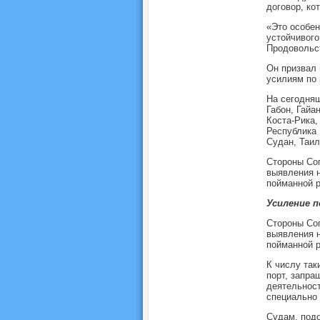
договор, ко
«Это особен
устойчивого
Продовольст
Он призвал 
усилиям по 
На сегодняш
Габон, Гайа
Коста-Рика,
Республика 
Судан, Таил
Стороны Сог
выявления н
пойманной р
Усиление 
Стороны Сог
выявления н
пойманной р
К числу так
порт, запра
деятельност
специально 
Судам, подо