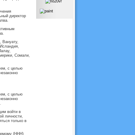
ечения
ьный директор
илва.
ективным
а.
, Вануату,
 Исландия,
Палау,
мерики, Сомали,
лем, с целью
незаконно
лем, с целью
незаконно
.
щим войти в
ей личности,
яться только в
уемому (ННН)