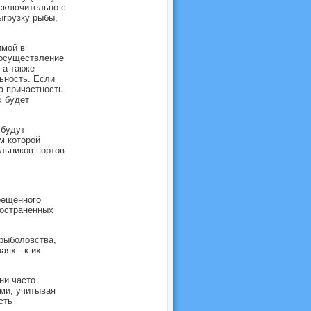
исключительно с
ыгрузку рыбы,
имой в
 осуществление
 а также
ьность. Если
а причастность
х будет
 будут
м которой
льников портов
рещенного
ространенных
рыболовства,
ях - к их
ни часто
ми, учитывая
сть