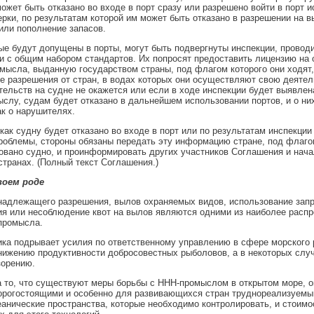
ожет быть отказано во входе в порт сразу или разрешено войти в порт 
рки, по результатам которой им может быть отказано в разрешении на в
или пополнение запасов.
ые будут допущены в порты, могут быть подвергнуты инспекции, провод
и с общим набором стандартов. Их попросят предоставить лицензию на
мысла, выданную государством страны, под флагом которого они ходят,
 разрешения от стран, в водах которых они осуществляют свою деятел
тельств на судне не окажется или если в ходе инспекции будет выявлен
слу, судам будет отказано в дальнейшем использовании портов, и о ни
к о нарушителях.
 как судну будет отказано во входе в порт или по результатам инспекции
облемы, стороны обязаны передать эту информацию стране, под флаго
овано судно, и проинформировать других участников Соглашения и нача
странах. (Полный текст Соглашения.)
воем роде
надлежащего разрешения, вылов охраняемых видов, использование зап
я или несоблюдение квот на вылов являются одними из наиболее расп
промысла.
ика подрывает усилия по ответственному управлению в сфере морского 
нижению продуктивности добросовестных рыболовов, а в некоторых случа
зорению.
 то, что существуют меры борьбы с ННН-промыслом в открытом море, о
орогостоящими и особенно для развивающихся стран труднореализуемы
анические пространства, которые необходимо контролировать, и стоимо