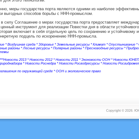
 для этого технологий.
нно, меры государства порта являются одними из наиболее эффективн
ки выгодных способов борьбы с ННН-промыслом.
 в силу Соглашение о мерах государства порта предоставляет междуна
ценный инструмент для реализации Повестки дня в области устойчивого
которая включает в себя отдельную цель по сохранению и устойчивому 
онкретную подцель по искоренению ННН-промысла.
зие
*
Воздушная среда
*
Здоровье
*
Земельные ресурсы
*
Климат
*
Опустынивание
*
рные районы
*
Лесные ресурсы
*
Полярные районы
*
Пресноводные ресурсы
*
Прибре
стемы
***
Новости 2013
*
Новости 2012
*
Новости 2011
*
Эконовости ООН
*
Новости ЮНЕ
рироднадзора
*
Новости Роснедра
*
Новости Росводресурсы
*
Новости Росгидроме
соглашения по окружающей среде
*
ООН и экологическое право
Copyright © 2026.