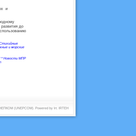
ых и
родному
 развития до
использованию
Стихийные
жные и морские
П
*
Новости МПР
т
 ЮНЕПКОМ (UNEPCOM). Powered by
Irt
.
IRTEH