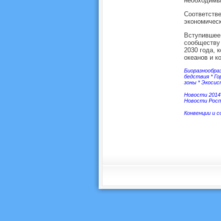
необходимых
Соответстве
экономичес
Вступившее
сообществу 
2030 года, 
океанов и к
Биоразнообра
бедствия
*
Го
зоны
*
Экоси
Новости 2014
Новости Росп
Конвенции и 