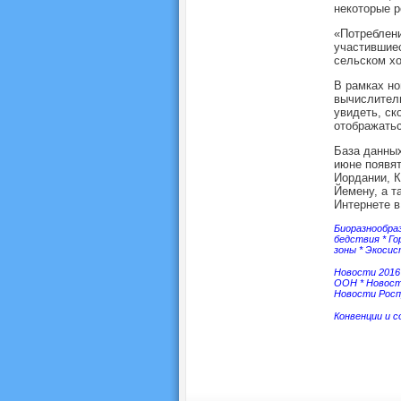
некоторые р
«Потреблени
участившиес
сельском хо
В рамках но
вычислитель
увидеть, ск
отображатьс
База данных
июне появят
Иордании, К
Йемену, а т
Интернете в
Биоразнообра
бедствия
*
Го
зоны
*
Экоси
Новости 2016
ООН
*
Новос
Новости Росп
Конвенции и 