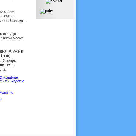
ые с ним
е воды в
елена Семедо.
жно будет
 Карты могут
дня. А уже в
 Гане,
, Уганде,
явятся в
ли.
Стихийные
жные и морские
новости
т