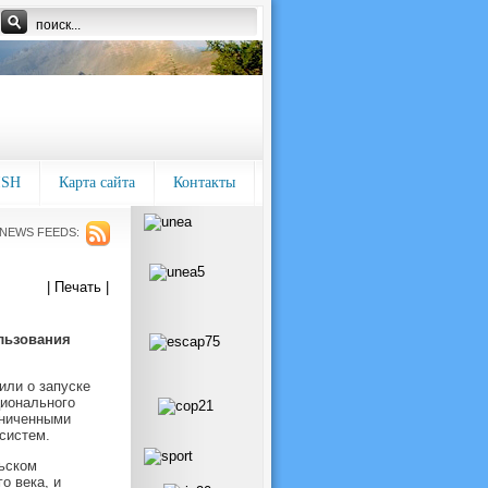
ISH
Карта сайта
Контакты
NEWS FEEDS:
| Печать |
льзования
или о запуске
ционального
аниченными
систем.
ьском
о века, и