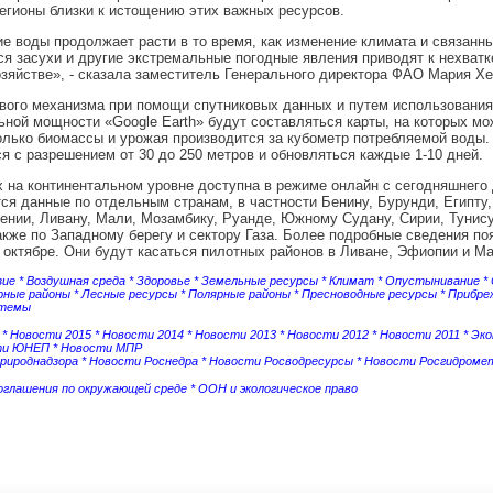
егионы близки к истощению этих важных ресурсов.
е воды продолжает расти в то время, как изменение климата и связанн
я засухи и другие экстремальные погодные явления приводят к нехватк
зяйстве», - сказала заместитель Генерального директора ФАО Мария Х
вого механизма при помощи спутниковых данных и путем использования
ной мощности «Google Earth» будут составляться карты, на которых мо
олько биомассы и урожая производится за кубометр потребляемой воды.
я с разрешением от 30 до 250 метров и обновляться каждые 1-10 дней.
 на континентальном уровне доступна в режиме онлайн с сегодняшнего 
ся данные по отдельным странам, в частности Бенину, Бурунди, Египту,
ении, Ливану, Мали, Мозамбику, Руанде, Южному Судану, Сирии, Тунису
акже по Западному берегу и сектору Газа. Более подробные сведения по
 октябре. Они будут касаться пилотных районов в Ливане, Эфиопии и Ма
зие
*
Воздушная среда
*
Здоровье
*
Земельные ресурсы
*
Климат
*
Опустынивание
*
рные районы
*
Лесные ресурсы
*
Полярные районы
*
Пресноводные ресурсы
*
Прибре
стемы
*
Новости 2015
*
Новости 2014
*
Новости 2013
*
Новости 2012
*
Новости 2011
*
Эко
ти ЮНЕП
*
Новости МПР
рироднадзора
*
Новости Роснедра
*
Новости Росводресурсы
*
Новости Росгидроме
соглашения по окружающей среде
*
ООН и экологическое право