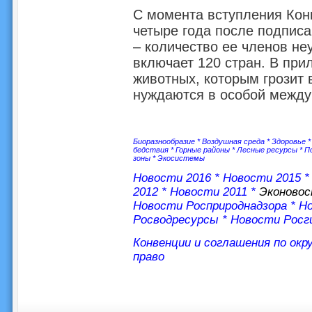
С момента вступления Конв
четыре года после подписа
– количество ее членов не
включает 120 стран. В при
животных, которым грозит 
нуждаются в особой между
Биоразнообразие
*
Воздушная среда
*
Здоровье
бедствия
*
Горные районы
*
Лесные ресурсы
*
П
зоны
*
Экосистемы
Новости 2016
*
Новости 2015
2012
*
Новости 2011
*
Эконово
Новости Росприроднадзора
*
Но
Росводресурсы
*
Новости Росг
Конвенции и соглашения по ок
право