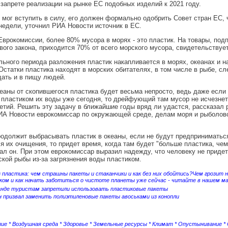
 запрете реализации на рынке ЕС подобных изделий к 2021 году.
 мог вступить в силу, его должен формально одобрить Совет стран ЕС, 
едели, уточнил РИА Новости источник в ЕС.
врокомиссии, более 80% мусора в морях - это пластик. На товары, по
вого закона, приходится 70% от всего морского мусора, свидетельствует
льного периода разложения пластик накапливается в морях, океанах и н
Остатки пластика находят в морских обитателях, в том числе в рыбе, сл
ать и в пищу людей.
еаны от скопившегося пластика будет весьма непросто, ведь даже если
 пластиком их воды уже сегодня, то дрейфующий там мусор не исчезнет
етий. Решить эту задачу в ближайшие годы вряд ли удастся, рассказал 
ИА Новости еврокомиссар по окружающей среде, делам моря и рыболов
одолжит выбрасывать пластик в океаны, если не будут предприниматьс
я их очищения, то придет время, когда там будет "больше пластика, чем
ал он. При этом еврокомиссар выразил надежду, что человеку не придет
ской рыбы из-за загрязнения воды пластиком.
 пластика: чем страшны пакеты и стаканчики и как без них обойтись?Чем грозит н
ком и как начать заботиться о чистоте планеты уже сейчас - читайте в нашем м
анде туристам запретили использовать пластиковые пакеты
н призвал заменить полиэтиленовые пакеты авоськами из конопли
зие
*
Воздушная среда
*
Здоровье
*
Земельные ресурсы
*
Климат
*
Опустынивание
*