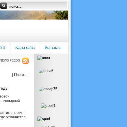
ISH
Карта сайта
Контакты
NEWS FEEDS:
| Печать |
году
зовой
я пленарной
астика, такие
где уточняется,