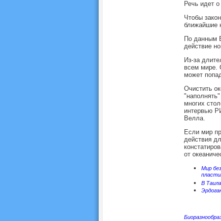
Речь идет о
Чтобы закон
ближайшие н
По данным Е
действие но
Из-за длите
всем мире. 
может попад
Очистить ок
"наполнять"
многих стол
интервью Р
Велла.
Если мир пр
действия дл
констатиров
от океаниче
Мир без
пласти
В Таил
Эрдога
Биоразнообра