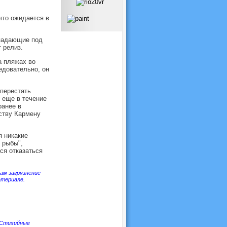
что ожидается в
дпадающие под
 релиз.
а пляжах во
едовательно, он
 перестать
 еще в течение
ранее в
ству Кармену
я никакие
 рыбы",
ся отказаться
ам загрязнение
атериале.
Стихийные