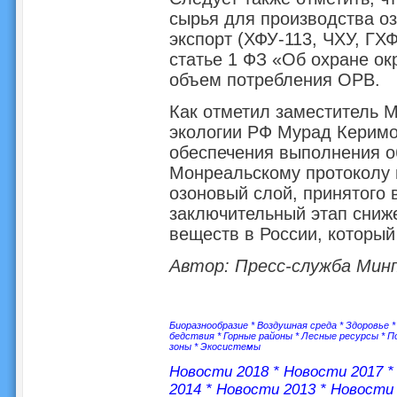
сырья для производства о
экспорт (ХФУ-113, ЧХУ, ГХ
статье 1 ФЗ «Об охране о
объем потребления ОРВ.
Как отметил заместитель 
экологии РФ Мурад Керимо
обеспечения выполнения о
Монреальскому протоколу
озоновый слой, принятого в
заключительный этап сниж
веществ в России, который
Автор: Пресс-служба Мин
Биоразнообразие
*
Воздушная среда
*
Здоровье
бедствия
*
Горные районы
*
Лесные ресурсы
*
П
зоны
*
Экосистемы
Новости 2018
*
Новости 2017
2014
*
Новости 2013
*
Новости 