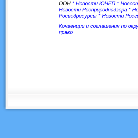
ООН
*
Новости ЮНЕП
*
Новос
Новости Росприроднадзора
*
Но
Росводресурсы
*
Новости Росг
Конвенции и соглашения по ок
право