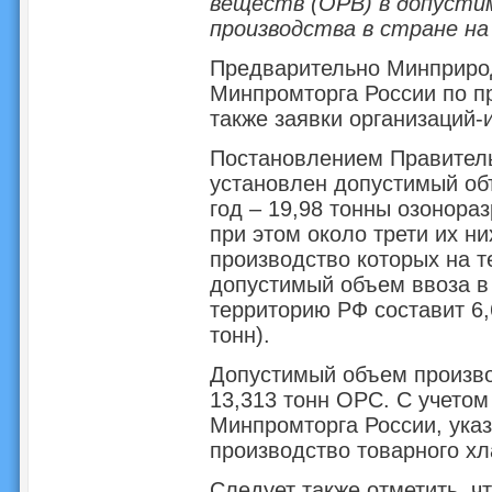
веществ (ОРВ) в допусти
производства в стране на 
Предварительно Минприро
Минпромторга России по п
также заявки организаций-
Постановлением Правительс
установлен допустимый об
год – 19,98 тонны озонор
при этом около трети их н
производство которых на те
допустимый объем ввоза в
территорию РФ составит 6,
тонн).
Допустимый объем произво
13,313 тонн ОРС. С учето
Минпромторга России, ука
производство товарного х
Следует также отметить, ч