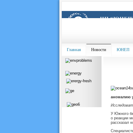
Главная
Новости
ЮНЕП
аномалию у
Исследоват
У Южного бе
о реакции м
рассказал к
Специалист