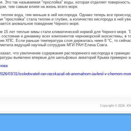
я. Это так называемая "прослойка" воды, которая отделяет поверхность 
ом, тем самым влияя на жизнь всего моря.
теплее вода, тем меньше в ней кислорода. Однако теперь все происходи
ая "прослойка" стала теплее и глубже, а количество кислорода в ней ув
ается аномальное поведение Черного моря.
е 15 лет теплые зимы стали климатической нормой для Черного моря. Т
 состояние и динамику всех компонентов черноморской экосистемы, в т
е ХПС. Если раньше температура слоя держалась ниже 8 °C, то сейчас
отметила ведущий научный сотрудник МГИ РАН Елена Совга.
казал, что увеличение содержания растворенного кислорода в граница
ратуры выявлено впервые для шельфовых акваторий Крыма примерно за
нова
u/2026/03/31/issledovateli-ran-rasskazali-ob-anomalnom-iavlenii-v-chernom-mor
Copyright © 2026.