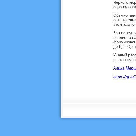
Черного мор
сероводород
Обычно чем 
есть та сам
этом заключ
За последни
повлияло на
формировани
до 8,9 °C, 
Ученый расс
роста темпе
Алина Мери
https://rg.r