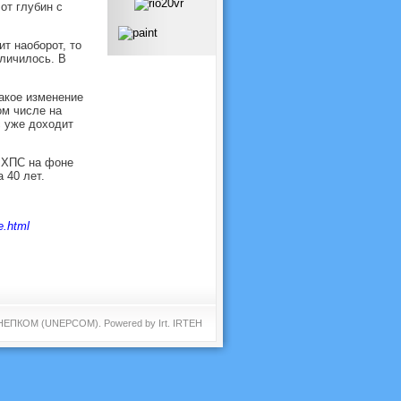
от глубин с
т наоборот, то
еличилось. В
акое изменение
ом числе на
 уже доходит
х ХПС на фоне
 40 лет.
e.html
 ЮНЕПКОМ (UNEPCOM). Powered by
Irt
.
IRTEH