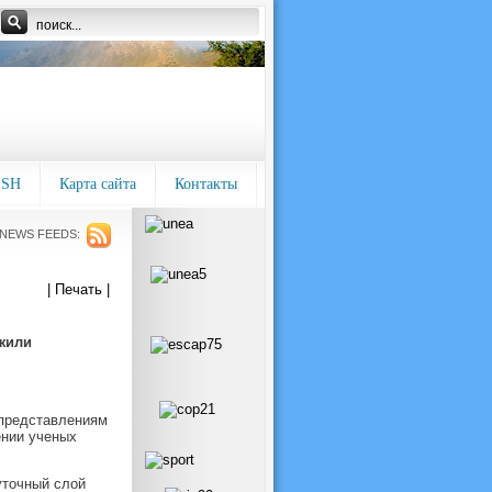
ISH
Карта сайта
Контакты
NEWS FEEDS:
| Печать |
жили
 представлениям
ении ученых
уточный слой