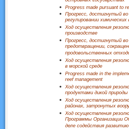
островных государствах
Progress made pursuant to re
Прогресс, достигнутый во 
регулировании химических
Ход осуществления резолю
производстве
Прогресс, достигнутый во 
предотвращении, сокращен
продовольственных отход
Ход осуществления резолю
в морской среде
Progress made in the implemen
reef management
Ход осуществления резолюц
продуктами дикой природы
Ход осуществления резолю
районах, затронутых воо
Ход осуществления резолю
Программы Организации Об
деле содействия развитию