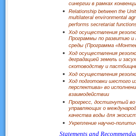
синергии в рамках конвенц
Relationship between the Un
multilateral environmental agr
performs secretariat function
Ход осуществления резолю
Программы по развитию и 
среды (Программа «Монтев
Ход осуществления резолю
деградацией земель и засу
скотоводству и пастбищн
Ход осуществления резолюц
Ход подготовки шестого из
перспектива» во исполнени
взаимодействии
Прогресс, достигнутый во
управляющих о международ
качества воды для экосис
Укрепление научно-политич
Statements and Recommendat