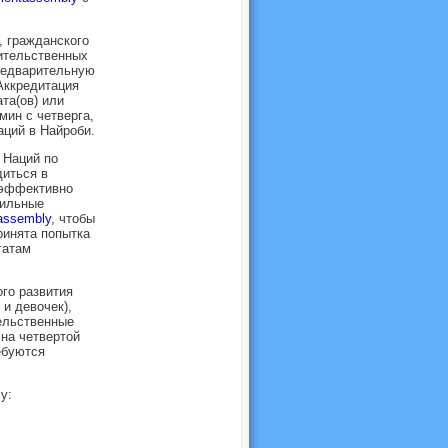
, гражданского
ительственных
редварительную
Аккредитация
та(ов) или
мин с четверга,
аций в Найроби.
 Наций по
иться в
 эффективно
бильные
tassembly
, чтобы
ринята попытка
гатам
ого развития
и девочек),
ельственные
на четвертой
ебуются
у: