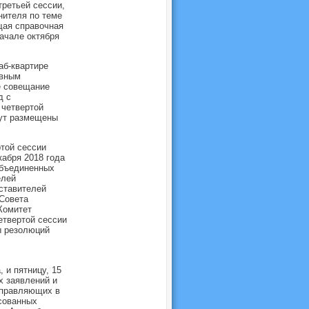
третьей сессии,
нителя по теме
щая справочная
ачале октября
аб-квартире
авным
е совещание
д с
 четвертой
дут размещены
той сессии
кабря 2018 года
Объединенных
елей
ставителей
 Совета
Комитет
етвертой сессии
ы резолюций
, и пятницу, 15
х заявлений и
 управляющих в
есованных