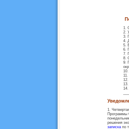
П
1. 
2. 
3. 
4. 
5. 
6. 
7. 
8. 
9. 
ок
10.
11
12.
13.
14.
__
Уведомл
1. Четверт
Программы 
понедельник
решения эко
записка
по т