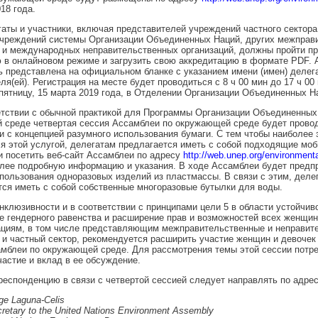
18 года.
гаты и участники, включая представителей учреждений частного сектора
учреждений системы Организации Объединенных Наций, других межправ
й и международных неправительственных организаций, должны пройти п
 в онлайновом режиме и загрузить свою аккредитацию в формате PDF. 
 представлена на официальном бланке с указанием имени (имен) делега
ля(ей). Регистрация на месте будет проводиться с 8 ч 00 мин до 17 ч 00 
 пятницу, 15 марта 2019 года, в Отделении Организации Объединенных Н
етствии с обычной практикой для Программы Организации Объединенных
 среде четвертая сессия Ассамблеи по окружающей среде будет провод
и с концепцией разумного использования бумаги. С тем чтобы наиболее
я этой услугой, делегатам предлагается иметь с собой подходящие мо
и посетить веб-сайт Ассамблеи по адресу
http://web.unep.org/environmen
лее подробную информацию и указания. В ходе Ассамблеи будет предп
пользования одноразовых изделий из пластмассы. В связи с этим, деле
ся иметь с собой собственные многоразовые бутылки для воды.
инклюзивности и в соответствии с принципами цели 5 в области устойчив
е гендерного равенства и расширение прав и возможностей всех женщин 
ациям, в том числе представляющим межправительственные и неправит
 и частный сектор, рекомендуется расширить участие женщин и девочек 
мблеи по окружающей среде. Для рассмотрения темы этой сессии потр
астие и вклад в ее обсуждение.
респонденцию в связи с четвертой сессией следует направлять по адрес
ge Laguna-Celis
retary to the United Nations Environment Assembly