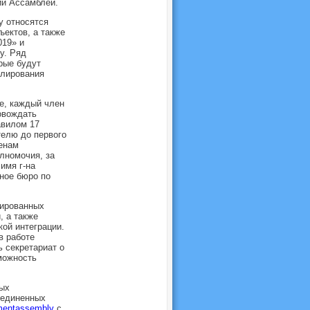
ии Ассамблеи.
у относятся
ектов, а также
019» и
у. Ряд
рые будут
улирования
е, каждый член
овождать
авилом 17
елю до первого
енам
лномочия, за
имя г-на
нное бюро по
зированных
, а также
ой интеграции.
в работе
 секретариат о
зможность
ых
ъединенных
nmentassembly
с