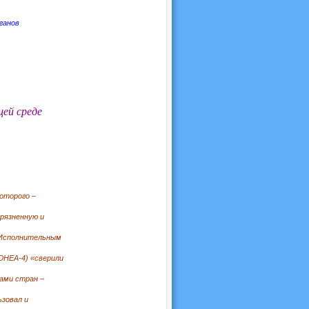
ганов
ей среде
которого –
грязненную и
м Исполнительным
ЮНЕА-4) «сверили
ами стран –
ьзовал и