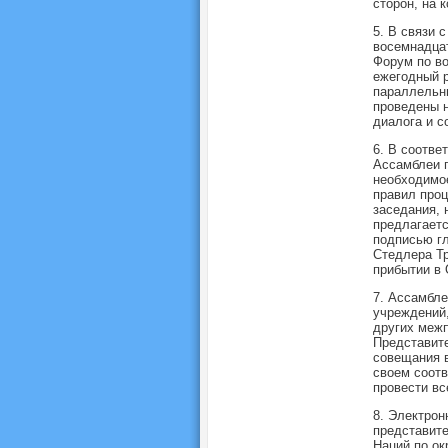
сторон, на 
5. В связи 
восемнадцат
Форум по во
ежегодный р
параллельны
проведены 
диалога и с
6. В соотве
Ассамблеи п
необходимое
правил про
заседания, 
предлагаетс
подписью гл
Стедлера Тр
прибытии в
7. Ассамбле
учреждений,
других межп
Представите
совещания в
своем соот
провести вс
8. Электрон
представите
Наций по о