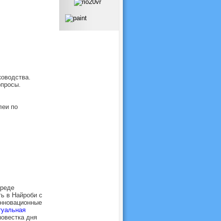
ководства.
опросы.
леи по
среде
ь в Найроби с
Инновационные
туальная
овестка дня