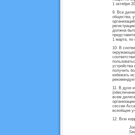
1 октября 20
9. Все деле
общества, 
организаци
регистрацию
должна быть
представите
1 марта, по
10. В соотв
окружающей
соответстви
пользоватьс
устройства 
получить бо
избежать ис
рекомендует
11. В духе 
(обеспечени
всем делег
организации
сессии Асса
всеобщее уч
12. Всю кор
Jor
Sec