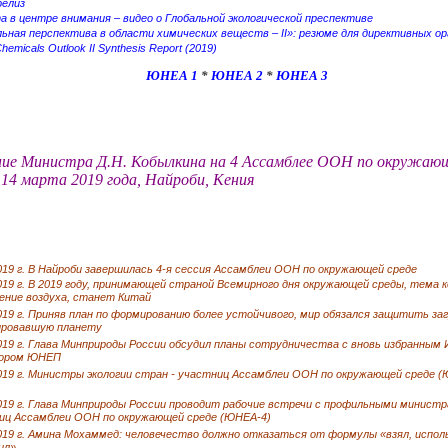
релиз
 в центре внимания – видео о Глобальной экологической преспективе
ьная перспектива в области химических веществ – II»: резюме для директивных ор
hemicals Outlook II Synthesis Report (2019)
ЮНЕА 1
*
ЮНЕА 2
*
ЮНЕА 3
ие Министра Д.Н. Кобылкина на 4 Ассамблее ООН по окружающ
14 марта 2019 года, Найроби, Кения
019 г. В Найроби завершилась 4-я сессия Ассамблеи ООН по окружающей среде
019 г. В 2019 году, принимающей страной Всемирного дня окружающей среды, тема 
нение воздуха, станет Китай
019 г. Приняв план по формированию более устойчивого, мир обязался защитить за
ировавшую планету
2019 г. Глава Минприроды России обсудил планы сотрудничества с вновь избранны
ором ЮНЕП
2019 г. Министры экологии стран - участниц Ассамблеи ООН по окружающей среде (
2019 г. Глава Минприроды России проводит рабочие встречи с профильными министр
иц Ассамблеи ООН по окружающей среде (ЮНЕА-4)
019 г. Амина Мохаммед: человечество должно отказаться от формулы «взял, испол