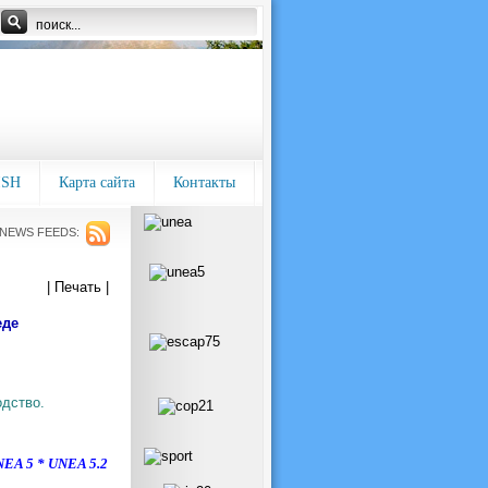
ISH
Карта сайта
Контакты
NEWS FEEDS:
| Печать |
еде
одство.
NEA 5
*
UNEA 5.2