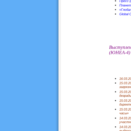
Пресс-
Планета
«Глобал
Global C
Выступлен
(ЮНЕА-4) 
16.03.2
15.03.2
загряз
15.03.2
деград
15.03.
директ
15.03.
часы»
14.03.
участн
14.03.2