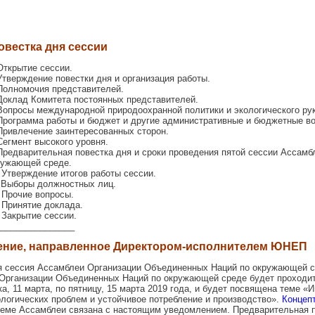
овестка дня сессии
Открытие сессии.
Утверждение повестки дня и организация работы.
Полномочия представителей.
Доклад Комитета постоянных представителей.
Вопросы международной природоохранной политики и экологического ру
Программа работы и бюджет и другие административные и бюджетные в
Привлечение заинтересованных сторон.
Сегмент высокого уровня.
Предварительная повестка дня и сроки проведения пятой сессии Ассамб
ружающей среде.
 Утверждение итогов работы сессии.
. Выборы должностных лиц.
 Прочие вопросы.
 Принятие доклада.
 Закрытие сессии.
________________
ение, направленное Директором-исполнителем ЮНЕП
ая сессия Ассамблеи Организации Объединенных Наций по окружающей 
Организации Объединенных Наций по окружающей среде будет проходит
а, 11 марта, по пятницу, 15 марта 2019 года, и будет посвящена теме «
логических проблем и устойчивое потребление и производство».
Концеп
еме Ассамблеи связана с настоящим уведомлением. Предварительная п