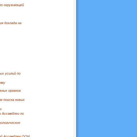
 по окружающей
ия доклада на
ых усилий по
ому
вных органов
ля поиска новых
и
и Ассамблеи по
кологическое
-ой Ассамблее ООН