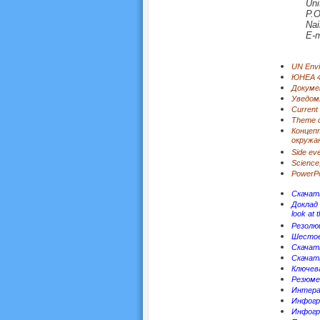
Uni
P.O
Nai
E-m
UN Envi
ЮНЕА 
Докуме
Уведом
Current
Theme o
Концеп
окружа
Side eve
Science,
PowerPo
Скачать
Доклад 
look at 
Резолю
Шестое 
Скачать
Скачать
Ключева
Резюме 
Интера
Инфогра
Инфогр