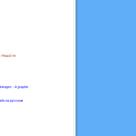
 Наций по
kages - A graphic
ада на русском