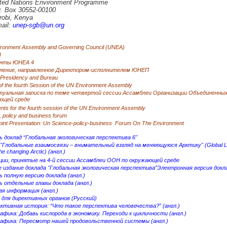
ted Nations Environment Programme
. Box 30552-00100
robi, Kenya
ail:
unep-sgb@un.org
ronment Assembly and Governing Council (UNEA)
4
нты ЮНЕА 4
ление, направленное Директором-исполнителем ЮНЕП
 Presidency and Bureau
f the fourth Session of the UN Environment Assembly
туальная записка по теме четвертой сессии Ассамблеи Организации Объединенных
ющей среде
nts for the fourth session of the UN Environment Assembly
 policy and business forum
int Presentation: Un Science-policy-business Forum On The Environment
 доклад “Глобальная экологическая перспектива 6"
"Глобальные взаимосвязи – внимательный взгляд на меняющуюся Арктику" (Global Lin
the changing Arctic) (англ.)
ции, принятые на 4-й сессии Ассамблеи ООН по окружающей среде
издание доклада "Глобальная экологическая перспектива”
Электронная версия докл
 полную версию доклада (англ.)
 отдельные главы доклада (англ.)
я информация (англ.)
для директивных органов (Русский)
ктивная история: “Что такое перспектива человечества?” (англ.)
фика: Добавь кислорода в экономику. Переходи к цикличности (англ.)
афика: Пересмотр нашей продовольственной системы (англ.)