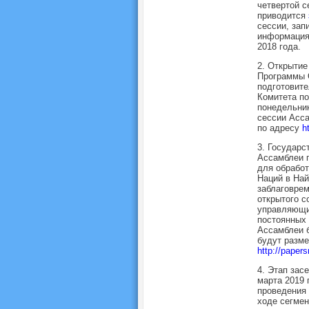
четвертой с
приводится
сессии, зап
информация
2018 года.
2. Открытие
Программы 
подготовит
Комитета по
понедельник
сессии Асс
по адресу
h
3. Государс
Ассамблеи п
для обрабо
Наций в Най
заблаговрем
открытого с
управляющих
постоянных 
Ассамблеи б
будут разм
http://papers
4. Этап зас
марта 2019 
проведения 
ходе сегмен