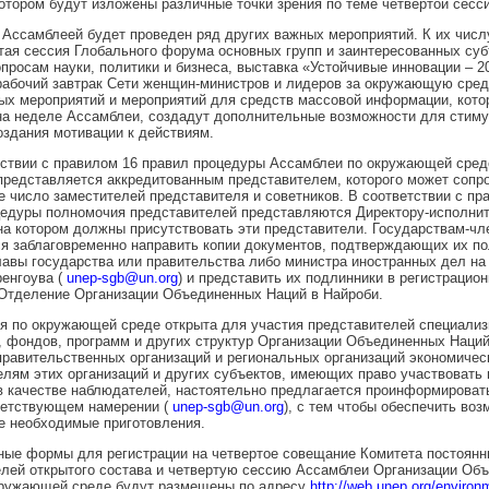
котором будут изложены различные точки зрения по теме четвертой сесс
с Ассамблеей будет проведен ряд других важных мероприятий. К их числ
ая сессия Глобального форума основных групп и заинтересованных субъ
просам науки, политики и бизнеса, выставка «Устойчивые инновации – 2
абочий завтрак Сети женщин-министров и лидеров за окружающую сред
х мероприятий и мероприятий для средств массовой информации, кото
на неделе Ассамблеи, создадут дополнительные возможности для стим
оздания мотивации к действиям.
тствии с правилом 16 правил процедуры Ассамблеи по окружающей сред
редставляется аккредитованным представителем, которого может сопр
 число заместителей представителя и советников. В соответствии с пр
цедуры полномочия представителей представляются Директору-исполнит
на котором должны присутствовать эти представители. Государствам-чл
я заблаговременно направить копии документов, подтверждающих их по
авы государства или правительства либо министра иностранных дел на 
енгоува (
unep-sgb@un.org
) и представить их подлинники в регистрацио
 Отделение Организации Объединенных Наций в Найроби.
я по окружающей среде открыта для участия представителей специали
 фондов, программ и других структур Организации Объединенных Наций
равительственных организаций и региональных организаций экономическ
лям этих организаций и других субъектов, имеющих право участвовать 
 качестве наблюдателей, настоятельно предлагается проинформировать
ветствующем намерении (
unep-sgb@un.org
), с тем чтобы обеспечить во
е необходимые приготовления.
ные формы для регистрации на четвертое совещание Комитета постоянн
лей открытого состава и четвертую сессию Ассамблеи Организации Об
кружающей среде будут размещены по адресу
http://web.unep.org/enviro