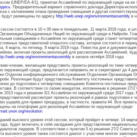
ессии (UNEP/EA.4/1), принятая Ассамблеей по окружающей среде на ее 
здесь
. Предварительный вариант справочного доклада Директора-испол
иска с изложением плана проведения совещания и другая соответствую
 будут размещены по адресу
http://web.unep.org/environmentassembly
в н
 сессии состоится в 10 ч 00 мин в понедельник, 11 марта 2019 года, в шт
Организации Объединенных Наций по окружающей среде в Найроби. Гл
ельным совещанием к Ассамблее по окружающей среде станет четверто
стоянных представителей открытого состава, которое состоится в перио
а, 4 марта, по пятницу, 8 марта 2019 года. Повестка дня и документация
амблеи, включая проекты резолюций для рассмотрения Ассамблеей, бу
ttp://web.unep.org/environmentassembly
в начале октября 2018 года.
твам-членам, желающим представить проекты резолюций по теме четвер
о окружающей среде, предлагается направить их в секретариат до 4 де
тки Отделом конференционного обслуживания Отделения Организации 
роби. Резолюции будут представлены Комитету постоянных представит
енно до подготовки к четвертому совещанию Комитета постоянных пред
остава. В соответствии со своим мандатом, изложенным в решении 27/2
 2013 года и решении 3/2 Ассамблеи по окружающей среде 2017 года, 
представителей рассмотрит проекты резолюций в рамках подготовки к ч
ез ущерба для правил процедуры, в частности, правила 44. Все проект
ещены на платформе для резолюций Ассамблеи по окружающей среде
mart.unon.org/resolution
.
еданий высокого уровня этой сессии, который пройдет в четверг, 14 марта
года, будет включать в себя заседания для представления национальны
диалогов лидеров. В соответствии с пунктом 5 е) решения 27/2 Совета
та высокого уровня также состоится диалог с участием многих заинтер