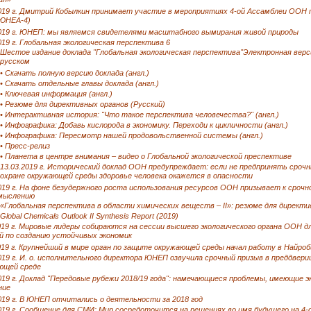
ил»
2019 г. Дмитрий Кобылкин принимает участие в мероприятиях 4-ой Ассамблеи ООН
(ЮНЕА-4)
2019 г. ЮНЕП: мы являемся свидетелями масштабного вымирания живой природы
019 г. Глобальная экологическая перспектива 6
Шестое издание доклада "Глобальная экологическая перспектива"Электронная верс
русском
• Скачать полную версию доклада (англ.)
• Скачать отдельные главы доклада (англ.)
• Ключевая информация (англ.)
• Резюме для директивных органов (Русский)
• Интерактивная история: "Что такое перспектива человечества?" (англ.)
• Инфографика: Добавь кислорода в экономику. Переходи к цикличности (англ.)
• Инфографика: Пересмотр нашей продовольственной системы (англ.)
• Пресс-релиз
• Планета в центре внимания – видео о Глобальной экологической преспективе
13.03.2019 г. Исторический доклад ООН предупреждает: если не предпринять срочн
охране окружающей среды здоровье человека окажется в опасности
019 г. На фоне безудержного роста использования ресурсов ООН призывает к срочн
мыслению
«Глобальная перспектива в области химических веществ – II»: резюме для директи
Global Chemicals Outlook II Synthesis Report (2019)
019 г. Мировые лидеры собираются на сессии высшего экологического органа ООН д
й по созданию устойчивых экономик
019 г. Крупнейший в мире орган по защите окружающей среды начал работу в Найроб
019 г. И. о. исполнительного директора ЮНЕП озвучила срочный призыв в преддвери
ющей среде
019 г. Доклад "Передовые рубежи 2018/19 года": намечающиеся проблемы, имеющие э
ние
019 г. В ЮНЕП отчитались о деятельности за 2018 год
2019 г. Сообщение для СМИ: Мир сосредоточится на решениях во имя будущего на 4