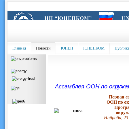
Главная
Новости
ЮНЕП
ЮНЕПКОМ
Публик
Ассамблея ООН по окружа
Первая с
ООН по о
Прогр
окруж
Найроби, 23