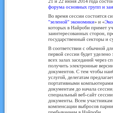
21 и 22 июня 2014 года состо
форума основных групп и за
Во время сессии состоятся с
"зеленой" экономики
» и «
Эко
которых в Найроби примет уч
заинтересованных сторон, п
государственный секторы и с
В соответствии с обычной д
первой сессии будет уделено
всех залах заседаний через 
получить электронные верси
документов. С тем чтобы наи
услугой, делегатам предлагае
портативными компьютерами.
документам до начала сессии,
специальный веб-сайт сесси
документы. Всем участникам 
компенсации выбросов парник
пребыванием в Найроби.