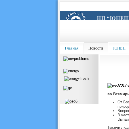
Главная
Новости
ЮНЕП
во Всемирн
От Бос
приро
Вперв
В чест
Эмпайр
Тысячи люде