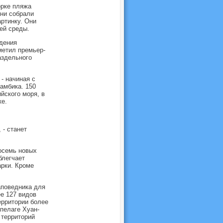
орке пляжа
они собрали
ртинку. Они
ей среды.
дения
метил премьер-
аздельного
- начиная с
амбика. 150
йского моря, в
ке.
 - станет
осемь новых
блегчает
арки. Кроме
аповедника для
е 127 видов
ерритории более
пелаге Хуан-
 территорий