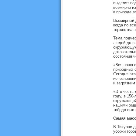
выделят под
всемирно из
к природе 
Всемирный 
когда по вс
торжества п
Тема подчё
людей до во
окружающую 
доказательс
состояния ч
«Вся наша с
природных с
Сегодня эта
исчезновени
и загрязни
«Это честь 
году, в 150
окружающей
нашими обш
твёрдо выст
Самая масс
В Тихуане 
уборки горо