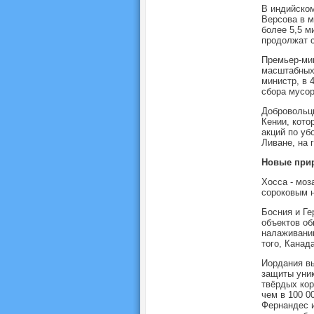
В индийско
Версова в м
более 5,5 м
продолжат с
Премьер-ми
масштабных 
министр, в 
сбора мусор
Добровольцы
Кении, кото
акций по уб
Ливане, на 
Новые при
Хосса - моз
сороковым 
Босния и Ге
объектов об
налаживанию
того, Канад
Иордания вы
защиты уник
твёрдых кор
чем в 100 0
Фернандес и