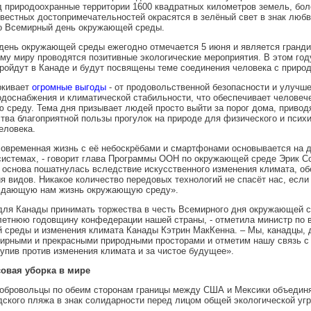
 природоохранные территории 1600 квадратных километров земель, бо
вестных достопримечательностей окрасятся в зелёный свет в знак люб
во Всемирный день окружающей среды.
день окружающей среды ежегодно отмечается 5 июня и является гранд
ему миру проводятся позитивные экологические мероприятия. В этом год
ройдут в Канаде и будут посвящены теме соединения человека с природ
ркивает
огромные выгоды
- от продовольственной безопасности и улучш
доснабжения и климатической стабильности, что обеспечивает человеч
среду. Тема дня призывает людей просто выйти за порог дома, привод
тва благоприятной пользы прогулок на природе для физического и псих
еловека.
овременная жизнь с её небоскрёбами и смартфонами основывается на 
истемах, - говорит глава Программы ООН по окружающей среде Эрик С
 основа пошатнулась вследствие искусственного изменения климата, об
я видов. Никакое количество передовых технологий не спасёт нас, есл
м дающую нам жизнь окружающую среду».
для Канады принимать торжества в честь Всемирного дня окружающей с
-летнюю годовщину конфедерации нашей страны, - отметила министр по 
 среды и изменения климата Канады Кэтрин МакКенна. – Мы, канадцы,
ирными и прекрасными природными просторами и отметим нашу связь с 
упив против изменения климата и за чистое будущее».
овая уборка в мире
добровольцы по обеим сторонам границы между США и Мексики объедин
дского пляжа в знак солидарности перед лицом общей экологической угр