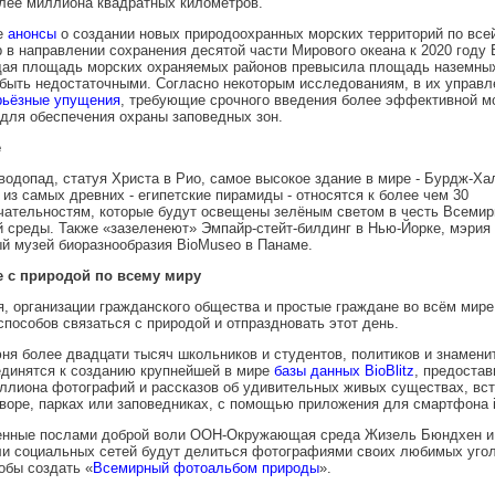
лее миллиона квадратных километров.
ие
анонсы
о создании новых природоохранных морских территорий по все
 в направлении сохранения десятой части Мирового океана к 2020 году 
щая площадь морских охраняемых районов превысила площадь наземных
быть недостаточными. Согласно некоторым исследованиям, в их управл
рьёзные упущения
, требующие срочного введения более эффективной м
для обеспечения охраны заповедных зон.
е
водопад, статуя Христа в Рио, самое высокое здание в мире - Бурдж-Ха
 из самых древних - египетские пирамиды - относятся к более чем 30
ательностям, которые будут освещены зелёным светом в честь Всемир
среды. Также «зазеленеют» Эмпайр-стейт-билдинг в Нью-Йорке, мэрия 
й музей биоразнообразия BioMuseo в Панаме.
 с природой по всему миру
, организации гражданского общества и простые граждане во всём мир
способов связаться с природой и отпраздновать этот день.
юня более двадцати тысяч школьников и студентов, политиков и знамени
единятся к созданию крупнейшей в мире
базы данных BioBlitz
, предостав
ллиона фотографий и рассказов об удивительных живых существах, вс
воре, парках или заповедниках, с помощью приложения для смартфона iN
нные послами доброй воли ООН-Окружающая среда Жизель Бюндхен и
ли социальных сетей будут делиться фотографиями своих любимых уго
тобы создать «
Всемирный фотоальбом природы
».