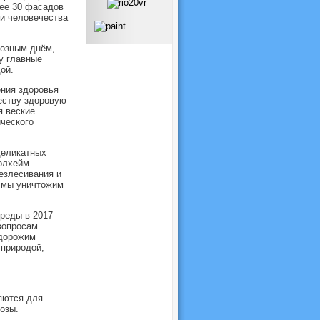
лее 30 фасадов
ви человечества
иозным днём,
у главные
ой.
ения здоровья
еству здоровую
я веские
ического
деликатных
олхейм. –
езлесивания и
и мы уничтожим
реды в 2017
вопросам
 дорожим
природой,
яются для
озы.