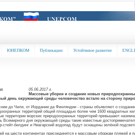
ЮНЕПКОМ
Публикации
Устойчивое развитие
ENGL
05.06.2017 г.
Массовые уборки и создание новых природоохранны
ый день окружающей среды человечество встало на сторону прир
нии до Чили, от Иордании да Финляндии - страны объявляют о создани
доохранных территорий общей площадью более чем 1600 квадратных ки
ые территории морских природоохранных территорий превышают наземн
ь Всемирного дня окружающей среды такие известные достопримечатель
-стейт-билдинг и Ниагарский водопад будут оснащены зелёной подсвет
й на шести континентах присоединятся к массовым уборкам пляжей и п