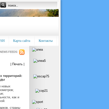
ISH
Карта сайта
Контакты
NEWS FEEDS:
| Печать |
х территорий:
оды
и новых
лометров;
ые;
ности, как и
кой.
арков, страны