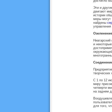
достигло бо
​Эти и друг
двигают мир
истории об
меры могут 
найдены
се
управления 
Озеленени
Ниагарский 
и некоторые
достопримеч
окружающей 
многогранны
Соединение
Предприятия
творческих 
С 1 по 12 и
миру присо
четверти ми
на заднем д
Воодушевле
пользовате
для того, ч