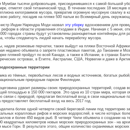
м Мумбаи тысячи добровольцев, присоединившихся к самой большой уб
ире, отметят свой титанический труд. В течении последних 18 месяцев 
иллиона килограммов мусора, превратив огромную мусорную свалку в ка
вою работу, посадив на пляже 500 пальм во Всемирный день окружающ
нистр Индии Нарендра Моди назвал
эту уборку
вдохновением для прове
реформ в области управления отходами в Индии. Начиная с 5 июня, от
4000 городах страны будут установлены разноцветные контейнеры для р
а, чтобы сподвигнуть людей начать переработку мусора.
, надев резиновые перчатки, также выйдут на пляжи Восточной Африки 
рая недавно объявила о запрете пластиковых пакетов, до Танзании и Моз
орке пляжей пройдут по всей Канаде, а также в Испании, в странах Балти
греческих островах, в Египте, Австралии, США, Норвегии и даже в Аркти
родоохранные территории
аика из тёмных, первобытных лесов и водных источников, богатых рыбой,
национальным природным парком Финляндии.
рцеговина удвоит размеры своих природоохранных территорий, создав в
щей площадью в 150 000 гектаров. Это одна из 10 стран мира, которая о
 связи с природой, предлагая бесплатный вход в свои национальные п
а предоставляет бесплатный вход на весь 2017 год.
делила более одной четверти своей береговой линии под территорию з
альных коралловых рифов и морских водорослей, в числе которых боле
аллов и более 450 видов рыб. В четверг Чили объявила о создании на т
00 квадратных километров новых морских природоохранных зон - на архи
 мысе Горн. В результате этого, общее количество охраняемых морских