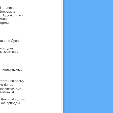
й планете
Впервые в
. Однако и эти
ении
одели
лифа в Дубае -
ного дня
в Венеции и
е нашли тысячи
тостей по всему
ив более
треченных ими
aturalist.
 Доном Чидлом,
лков природы