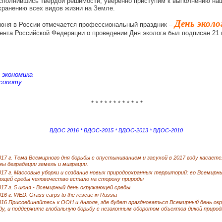
исполнившись твердой решимости, уверенно приступим к выполнению на
хранению всех видов жизни на Земле.
День эколо
 июня в России отмечается профессиональный праздник –
ента Российской Федерации о проведении Дня эколога был подписан 21 
 экономика
Economy
* * * * * * * * * * * *
ВДОС 2016
*
ВДОС-2015
*
ВДОС-2013
*
ВДОС-2010
017 г. Тема Всемирного дня борьбы с опустыниванием и засухой в 2017 году касает
ы деградации земель и миграции.
017 г. Массовые уборки и создание новых природоохранных территорий: во Всемирн
ющей среды человечество встало на сторону природы
017 г. 5 июня - Всемирный день окружающей среды
016 г. WED: Grass carps to the rescue in Russia
2016 Присоединяйтесь к ООН и Анголе, где будет праздноваться Всемирный день ок
ду, и поддержите глобальную борьбу с незаконным оборотом объектов дикой приро