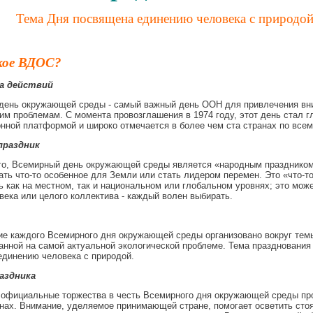
Тема Д
ня
посвящена единению человека с природо
кое ВДОС?
 действий
ень окружающей среды - самый важный день ​​ООН для привлечения вн
им проблемам. С момента провозглашения в 1974 году, этот день стал г
ной платформой и широко отмечается в более чем ста странах по всем
праздник
го, Всемирный день окружающей среды является «народным праздником»
ть что-то особенное для Земли или стать лидером перемен. Это «что-т
ь как на местном, так и национальном или глобальном уровнях; это мож
века или целого коллектива - каждый волен выбирать.
е каждого Всемирного дня окружающей среды организовано вокруг тем
нной на самой актуальной экологической проблеме. Тема празднования 
динению человека с природой.
аздника
 официальные торжества в честь Всемирного дня окружающей среды пр
нах. Внимание, уделяемое принимающей стране, помогает осветить сто