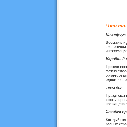
Что та
Платформа
Всемирный д
экологическ
информацион
Народный 
Прежде все
можно сдела
организоват
одного чело
Тема дня
Праздновани
сфокусирова
посвящена е
Хозяйка пр
Каждый год
разных стра