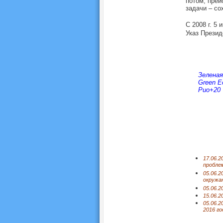
потом, пре
задачи – со
С 2008 г. 5
Указ Презид
Зеленая
Green 
Рио+20
17.06.2
проблем
05.06.2
окружа
05.06.2
15.06.2
05.06.
2016 го