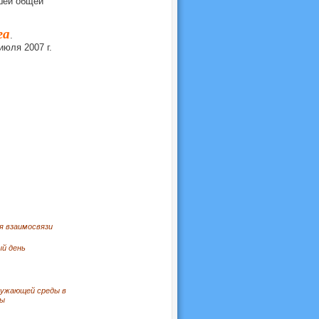
шей общей
га
.
июля 2007 г.
ся взаимосвязи
ый день
ружающей среды в
ды