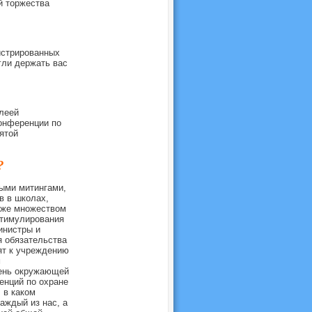
й торжества
истрированных
гли держать вас
леей
онференции по
ятой
?
ыми митингами,
в в школах,
акже множеством
стимулирования
инистры и
я обязательства
ят к учреждению
м
ень окружающей
енций по охране
 в каком
аждый из нас, а