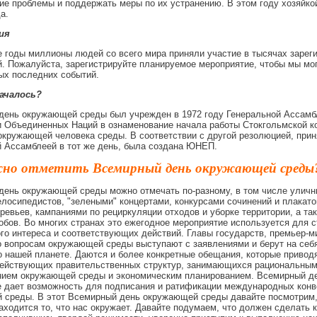
ие проблемы и поддержать меры по их устранению. В этом году хозяйко
а.
ия
 годы миллионы людей со всего мира приняли участие в тысячах зарег
. Пожалуйста, зарегистрируйте планируемое мероприятие, чтобы мы мо
ых последних событий.
началось?
день окружающей среды был учрежден в 1972 году Генеральной Ассамб
и Объединенных Наций в ознаменование начала работы Стокгольмской к
кружающей человека среды. В соответствии с другой резолюцией, прин
 Ассамблеей в тот же день, была создана ЮНЕП.
но отметить Всемирный день окружающей среды
день окружающей среды можно отмечать по-разному, в том числе уличн
лосипедистов, "зелеными" концертами, конкурсами сочинений и плакато
ревьев, кампаниями по рециркуляции отходов и уборке территории, а т
обов. Во многих странах это ежегодное мероприятие используется для 
го интереса и соответствующих действий. Главы государств, премьер-м
 вопросам окружающей среды выступают с заявлениями и берут на себ
о нашей планете. Даются и более конкретные обещания, которые привод
действующих правительственных структур, занимающихся рациональны
нием окружающей среды и экономическим планированием. Всемирный д
 дает возможность для подписания и ратификации международных конв
 среды. В этот Всемирный день окружающей среды давайте посмотрим,
аходится то, что нас окружает. Давайте подумаем, что должен сделать к