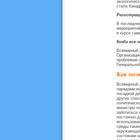
экологическ
стала Канад
Регистрац
В последние
мероприятий
в курсе сам
Когда все 
Всемирный 
Организаци
проблемам о
Генеральной
Как мож
Всемирный 
парадами ве
посадкой де
других спос
политическо
министры по
заботиться 
постоянно 
использова
среды также
окружающей
состоянии н