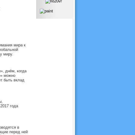
й
имания мира к
лобальной
у миру.
, днём, когда
о» можно
ет быть вклад
ы,
2017 года
оводятся в
ящие перед ней