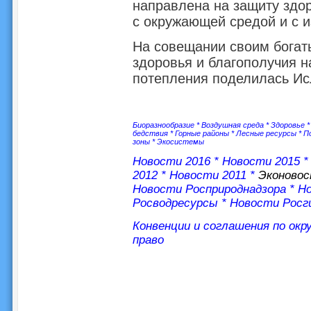
направлена на защиту здор
с окружающей средой и с 
На совещании своим богат
здоровья и благополучия н
потепления поделилась Ис
Биоразнообразие
*
Воздушная среда
*
Здоровье
бедствия
*
Горные районы
*
Лесные ресурсы
*
П
зоны
*
Экосистемы
Новости 2016
*
Новости 2015
2012
*
Новости 2011
*
Эконово
Новости Росприроднадзора
*
Но
Росводресурсы
*
Новости Росг
Конвенции и соглашения по ок
право