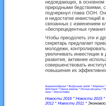
недоедающих, в основном –
природными бедствиями, с
подчеркнул глава ООН. Он
и недостатке инвестиций в
связанных с изменением кл
«беспрецедентных гуманита
Чтобы преодолеть эти и д
секретарь предлагает прив
молодежи, контролировать
увеличивать инвестиции в 
развития, активнее исполь
совершенствовать институт
повышения их эффективнос
Биоразнообразие
*
Воздушная среда
*
Здоровье
бедствия
*
Горные районы
*
Лесные ресурсы
*
П
зоны
*
Экосистемы
Новости 2016
*
Новости 2015
2012
*
Новости 2011
*
Эконово