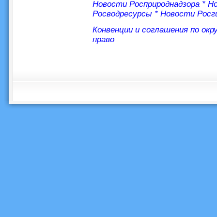
Новости Росприроднадзора
*
Но
Росводресурсы
*
Новости Росг
Конвенции и соглашения по ок
право