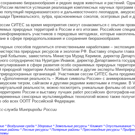
 сохранению биоразнообразия и редких видов животных и растений. Одн
 России является успешная реализация комплексных научных программ 
ю популяций переднеазиатского и дальневосточного леопардов, амурског
шади Пржевальского, зубра, краснокнижных соколов, осетровых рыб и д
ессии СИТЕС за время мероприятия смогут ознакомиться с опытом пров
яемых природных территорий в России и его итогами. Российские специ
оинформировать участников о передовых методиках, которые накоплен
ане в сфере природопользования и сохранения биоразнообразия.
лядных способов поделиться отечественными наработками – экспозиция
истерства природных ресурсов и экологии РФ. Выставку открыли глав
трий Кобылкин, заместитель Министра Мурад Керимов, директор Департ
ого сотруднричества Нуритдин Инамов, директор Департамента госуда
регулирования в сфере развития особо охраняемых природных территор
 природной территории Алексей Титовский и другие эксперты Минприро
 природоохранных организаций. Участникам сессии СИТЕС была продемо
я «Дополненная реальность – Живые символы России» с анимированны
мурским тигром, сайгаком и другими редкими животными и птицами. В V
виртуальной реальности, можно посмотреть уникальные фильмы об осо
ерриториях России и выставку лучших работ российских фотографов-на
временных сенсорных мультимедийных технологий можно также получи
 обо всех ООПТ Российской Федерации.
сс-служба Минприроды России
зие
*
Воздушная среда
*
Здоровье
*
Земельные ресурсы
*
Климат
*
Опустынивание
*
рные районы
*
Лесные ресурсы
*
Полярные районы
*
Пресноводные ресурсы
*
Прибре
стемы