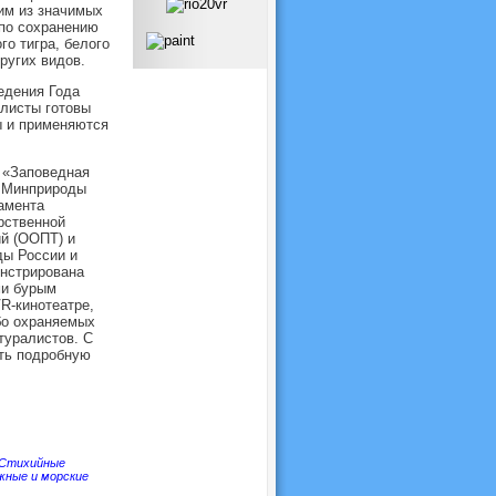
им из значимых
по сохранению
о тигра, белого
ругих видов.
едения Года
алисты готовы
ы и применяются
 «Заповедная
а Минприроды
амента
рственной
ий (ООПТ) и
ды России и
нстрирована
ми бурым
R-кинотеатре,
бо охраняемых
туралистов. С
ть подробную
Стихийные
жные и морские