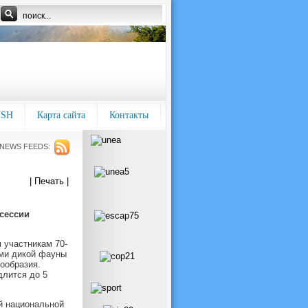
ISH
Карта сайта
Контакты
NEWS FEEDS:
| Печать |
сессии
 участникам 70-
ами дикой фауны
ообразия.
длится до 5
й национальной