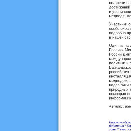
политики по
достижений
и увеличени
медведя, ло
Участники с
особо охран
подробно пр
в нашей стр
Один из наг
Россия» Мин
России Дми
международн
политики и 
Байкальской
российских
инсталляци
медведем, а
надев очки 
природных т
помощью со
информацию
Автор: Пре
Биоразнообра
бедствия
*
Го
зоны
*
Экоси