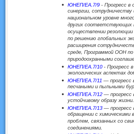
ЮНЕП/EA.7/9
- Прогресс в 
синергии, сотрудничеству 
национальном уровне мног
других соответствующих п
осуществлении резолюции 
по решению глобальных эк
расширения сотрудничест
среде, Программой ООН по
природоохранными соглаше
ЮНЕП/EA.7/10
- Прогресс в
экологических аспектах д
ЮНЕП/EA.7/11
— прогресс в
песчаными и пыльными бур
ЮНЕП/EA.7/12
— прогресс 
устойчивому образу жизни.
ЮНЕП/EA.7/13
— прогресс 
обращении с химическими 
проблем, связанных со сви
соединениями.