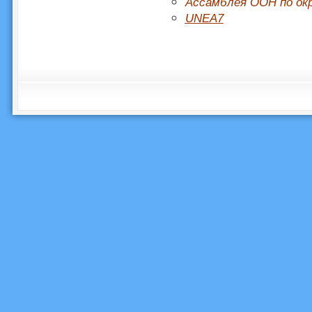
Ассамблея ООН по ок
UNEA7