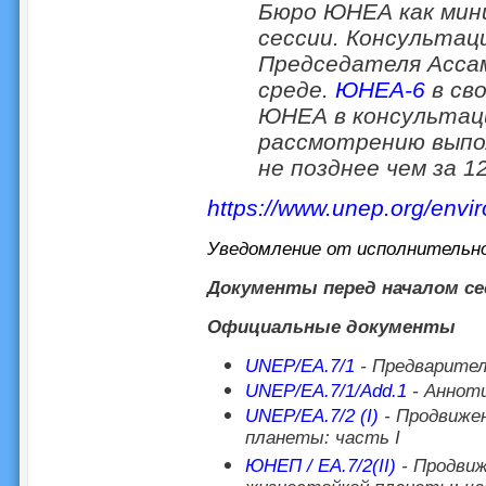
Бюро ЮНЕА как мини
сессии. Консультац
Председателя Асса
среде.
ЮНЕА-6
в св
ЮНЕА в консультац
рассмотрению выпо
не позднее чем за 1
https://www.unep.org/env
Уведомление от исполнительн
Документы перед началом се
Официальные документы
UNEP/EA.7/1
- Предварител
UNEP/EA.7/1/Add.1
- Анноти
UNEP/EA.7/2 (I)
- Продвиже
планеты: часть I
ЮНЕП / EA.7/2(II)
- Продвиж