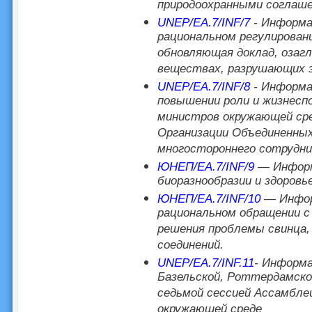
природоохранными соглаш
UNEP/EA.7/INF/7
- Информа
рациональном регулирован
обновляющая доклад, озагл
веществах, разрушающих э
UNEP/EA.7/INF/8
- Информа
повышении роли и жизнесп
министров окружающей ср
Организации Объединенных
многостороннего сотрудни
ЮНЕП/EA.7/INF/9
— Информа
биоразнообразии и здоровье
ЮНЕП/EA.7/INF/10
— Информ
рациональном обращении с
решения проблемы свинца, 
соединений.
UNEP/EA.7/INF.11
- Информа
Базельской, Роттердамской
седьмой сессией Ассамбле
окружающей среде