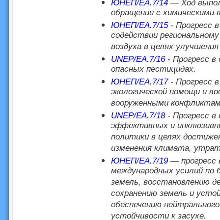
ЮНЕП/EA.7/14
— Ход выпол
обращении с химическими 
ЮНЕП/EA.7/15
- Прогресс в
содействии региональному
воздуха в целях улучшения
UNEP/EA.7/16
- Прогресс в
опасных пестицидах.
ЮНЕП/EA.7/17
- Прогресс в
экологической помощи и в
вооруженными конфликтам
UNEP/EA.7/18
- Прогресс в
эффективных и инклюзивны
политики в целях достиже
изменения климата, утраты
ЮНЕП/EA.7/19
— прогресс в
международных усилий по 
земель, восстановлению д
сохранению земель и усто
обеспечению нейтрального
устойчивости к засухе.