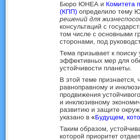
Бюро ЮНЕА и
Комитета 
(КПП)
определило тему 
решений для жизнеспос
консультаций с государс
том числе с основными г
сторонами, под руковод
Тема призывает к поиску
эффективных мер для об
устойчивости планеты.
В этой теме признается, 
равноправному и инклюзи
продвижения устойчивого
и инклюзивному экономич
развитию и защите окруж
указано в
«
Будущем, кото
Таким образом, устойчив
которой приоритет отдае