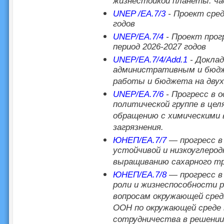
жизнестойкой планеты: час
UNEP /EA.7/3
- Проект сред
годов
UNEP/EA.7/4
- Проект прог
период 2026-2027 годов
UNEP/EA.7/4/Add.1
- Докла
административным и бюдж
работы и бюджета на двухг
UNEP/EA.7/6
- Прогресс в о
политической группе в це
обращению с химическими
загрязнения.
ЮНЕП/EA.7/7
— прогресс в
устойчивой и низкоуглеро
выращиванию сахарного т
ЮНЕП/EA.7/8
— прогресс в
роли и жизнеспособности 
вопросам окружающей сред
ООН по окружающей среде 
сотрудничества в решении