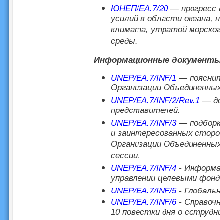
ЮНЕП/EA.7/20
— прогресс в
усилий в области океана, 
климата, утратой морского
среды.
Информационные документ
UNEP/EA.7/INF/1
— пояснит
Организации Объединенных
UNEP/EA.7/INF/2/Rev.1
— д
представителей.
UNEP/EA.7/INF/3
— подборка
и заинтересованных сторо
Организации Объединенных
сессии.
UNEP/EA.7/INF/4
- Информа
управлении целевыми фонд
UNEP/EA.7/INF/5
- Глобаль
UNEP/EA.7/INF/6
- Справочн
10 повестки дня о сотруд