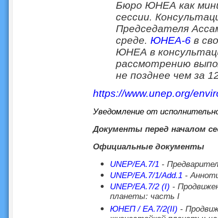
Бюро ЮНЕА как мини
сессии. Консультац
Председателя Асса
среде.
ЮНЕА-6
в св
ЮНЕА в консультац
рассмотрению выпо
не позднее чем за 1
https://www.unep.org/env
Уведомление от исполнительн
Документы перед началом се
Официальные документы
UNEP/EA.7/1
- Предварител
UNEP/EA.7/1/Add.1
- Анноти
UNEP/EA.7/2 (I)
- Продвиже
планеты: часть I
ЮНЕП / EA.7/2(II)
- Продвиж