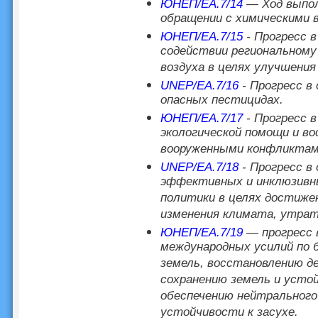
ЮНЕП/EA.7/14
— Ход выпол
обращении с химическими 
ЮНЕП/EA.7/15
- Прогресс в
содействии региональному
воздуха в целях улучшения
UNEP/EA.7/16
- Прогресс в
опасных пестицидах.
ЮНЕП/EA.7/17
- Прогресс в
экологической помощи и в
вооруженными конфликтам
UNEP/EA.7/18
- Прогресс в
эффективных и инклюзивны
политики в целях достиже
изменения климата, утраты
ЮНЕП/EA.7/19
— прогресс в
международных усилий по 
земель, восстановлению д
сохранению земель и усто
обеспечению нейтрального
устойчивости к засухе.