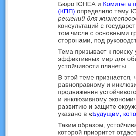
Бюро ЮНЕА и
Комитета 
(КПП)
определило тему 
решений для жизнеспос
консультаций с государс
том числе с основными г
сторонами, под руковод
Тема призывает к поиску
эффективных мер для об
устойчивости планеты.
В этой теме признается, 
равноправному и инклюзи
продвижения устойчивого
и инклюзивному экономич
развитию и защите окруж
указано в
«
Будущем, кото
Таким образом, устойчив
которой приоритет отдае