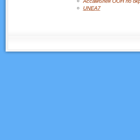
Ассамблея ООН по ок
UNEA7