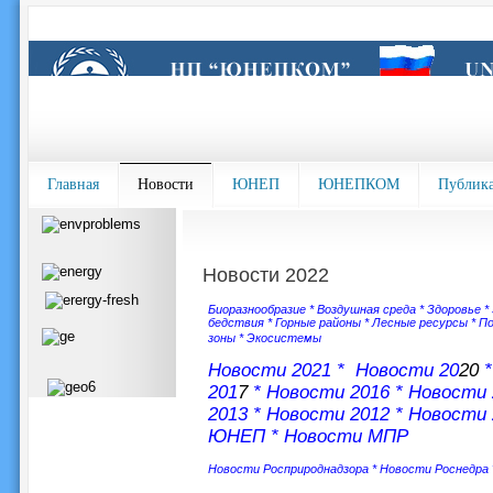
Главная
Новости
ЮНЕП
ЮНЕПКОМ
Публик
Новости 2022
Биоразнообразие
*
Воздушная среда
*
Здоровье
*
бедствия
*
Горные районы
*
Лесные ресурсы
*
По
зоны
*
Экосистемы
Новости 202
1 *
Новости 20
20
201
7
*
Новости 2016
*
Новости 
2013
*
Новости 2012
*
Новости 
ЮНЕП
*
Новости МПР
Новости Росприроднадзора
*
Новости Роснедра