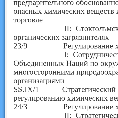
предварительного обоснованно
опасных химических веществ 
торговле
II: Стокгольмская ко
органических загрязнителях
23/9 Регулирование хим
I: Сотрудничество меж
Объединенных Наций по окру
многосторонними природоохр
организациями
SS.IX/1 Стратегический п
регулированию химических ве
24/3 Регулирование хим
II: Стратегический по