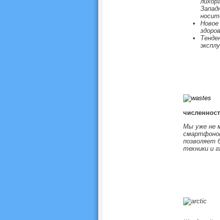
лихор
Запад
носит
Новое
здоро
Тенден
эксплу
численност
Мы уже не м
смартфонов
позволяет 
техники и 