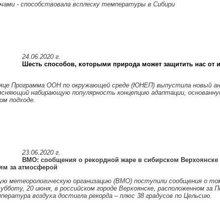
чами - способствовала всплеску температуры в Сибири
24.06.2020 г.
Шесть способов, которыми природа может защитить нас от 
яце Программа ООН по окружающей среде (ЮНЕП) выпустила новый а
ясняющий набирающую популярность концепцию адаптации, основанну
ом подходе.
23.06.2020 г.
ВМО: сообщения о рекордной жаре в сибирском Верхоянске 
ям за атмосферой
ую метеорологическую организацию (ВМО) поступили сообщения о том
бботу, 20 июня, в российском городе Верхоянске, расположенном за 
пература воздуха достигла рекорда – плюс 38 градусов по Цельсию.