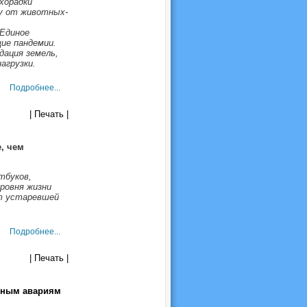
хорадки
ку от животных-
«Единое
ие пандемии.
дация земель,
агрузки.
Подробнее...
| Печать |
, чем
тбуков,
ровня жизни
от устаревшей
Подробнее...
| Печать |
енным авариям