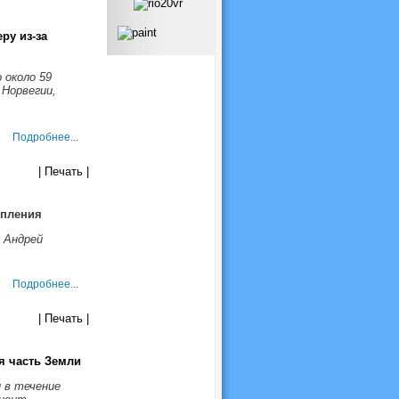
у из-за
 около 59
 Норвегии,
Подробнее...
| Печать |
епления
 Андрей
Подробнее...
| Печать |
я часть Земли
 в течение