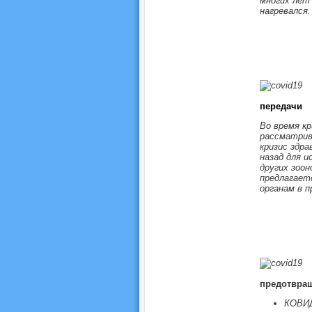
многих лет
нагревался.
передачи
Во время к
рассматрив
кризис здра
назад для и
других зоон
предлагает
органам в п
предотвра
КОВИД