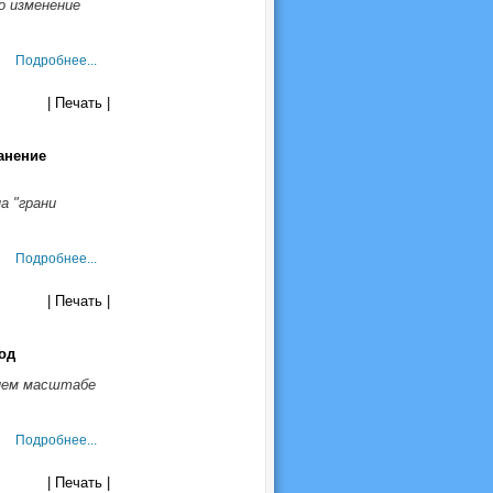
о изменение
Подробнее...
| Печать |
анение
а "грани
Подробнее...
| Печать |
од
нем масштабе
Подробнее...
| Печать |