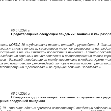
 считалось, что Южный полюс оставался холодным, даже когда конт
06.07.2020 г.
Предотвращение следующей пандемии: зоонозы и как разорв
ризиса КОВИД-19 опубликованы тысячи статей и руководств. В больш
аются важные вопросы, касающиеся того, как реагировать на продо
воохранения или как смягчить последствия пандемии. В данном доклад
сследования коренных причин появления и распространения нового коро
озов - болезней, передающихся между животными и людьми. Кроме того
ся ряд практических рекомендаций, которые могут помочь принимающ
редотвращении и реагировании на будущие вспышки заболеваний.
06.07.2020 г.
Объединим здоровье людей, животных и окружающей среды
щения следующей пандемии
-19 - это лишь один из примеров возрастающей тенденции заболевани