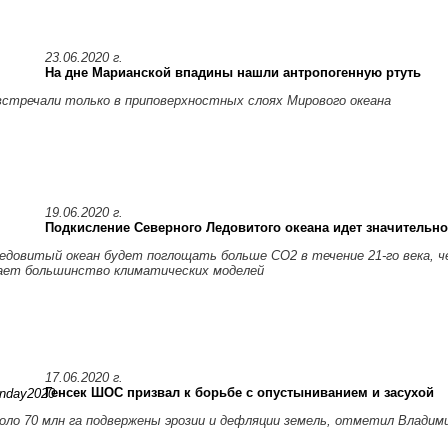
23.06.2020 г.
На дне Марианской впадины нашли антропогенную ртуть
встречали только в приповерхностных слоях Мирового океана
19.06.2020 г.
Подкисление Северного Ледовитого океана идет значительно
едовитый океан будет поглощать больше CO2 в течение 21-го века, ч
ает большинство климатических моделей
17.06.2020 г.
Генсек ШОС призвал к борьбе с опустыниванием и засухой
оло 70 млн га подвержены эрозии и дефляции земель, отметил Владим