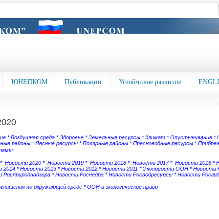
ЮНЕПКОМ
Публикации
Устойчивое развитие
ENGL
2020
зие
*
Воздушная среда
*
Здоровье
*
Земельные ресурсы
*
Климат
*
Опустынивание
*
рные районы
*
Лесные ресурсы
*
Полярные районы
*
Пресноводные ресурсы
*
Прибреж
темы
*
Новости 2020
*
Новости 2019
*
Новости 2018
*
Новости 2017
*
Новости 2016
*
 2014
*
Новости 2013
*
Новости 2012
*
Новости 2011
*
Эконовости ООН
*
Новости
 Росприроднадзора
*
Новости Роснедра
*
Новости Росводресурсы
*
Новости Росги
оглашения по окружающей среде
*
ООН и экологическое право