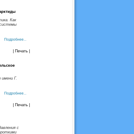
тарктиды
ика. Как
осистемы
Подробнее...
| Печать |
ельское
имени Г.
Подробнее...
| Печать |
давления с
ороткими