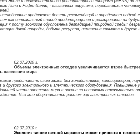
адки Эбола и ближневосточного респираторного синдрома (MERS) до ли
ного Нила и Рифт-Валли, - вызванных вирусами, передавшихся челове
елей.
 исследование предлагает десять рекомендаций и определяет подход 
вье» как оптимальный способ предотвращения и реагирования на будущ
ция к росту зоонозов обусловлена деградацией природной среды: дегра
атация дикой природы, добыча ресурсов, изменение климата и другие н
02.07.2020 г.
Объемы электронных отходов увеличиваются втрое быстрее
ь населения мира
ожем представить свою жизнь без холодильников, кондиционеров, ноу
 и другого электронного и электрического оборудования. Повышение у
большей части населения мира в погоне за новинками отказываться 
гаджетов. Все это оборачивается ростом гор электронных отходов.
02.07.2010
г.
Экологи: таяние вечной мерзлоты может привести к техног