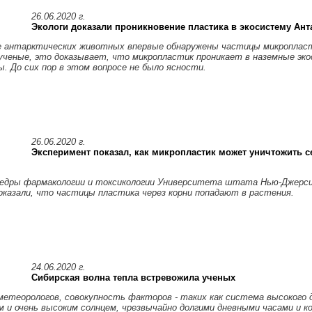
26.06.2020 г.
Экологи доказали проникновение пластика в экосистему Ан
е антарктических животных впервые обнаружены частицы микропласт
ченые, это доказывает, что микропластик проникает в наземные эк
. До сих пор в этом вопросе не было ясности.
26.06.2020 г.
Эксперимент показал, как микропластик может уничтожить с
едры фармакологии и токсикологии Университета штата Нью-Джерси 
оказали, что частицы пластика через корни попадают в растения.
24.06.2020 г.
Сибирская волна тепла встревожила ученых
метеорологов, совокупность факторов - таких как система высокого 
м и очень высоким солнцем, чрезвычайно долгими дневными часами и к