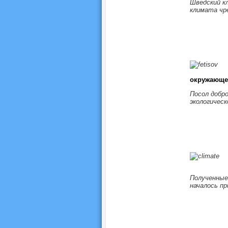
Шведский к
климата чр
окружающе
Посол добр
экологичес
Полученные
началось пр