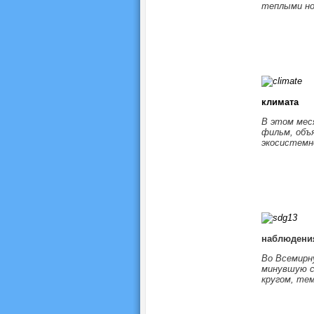
теплыми но
климата
В этом мес
фильм, объ
экосистемн
наблюдени
Во Всемирн
минувшую су
кругом, тем