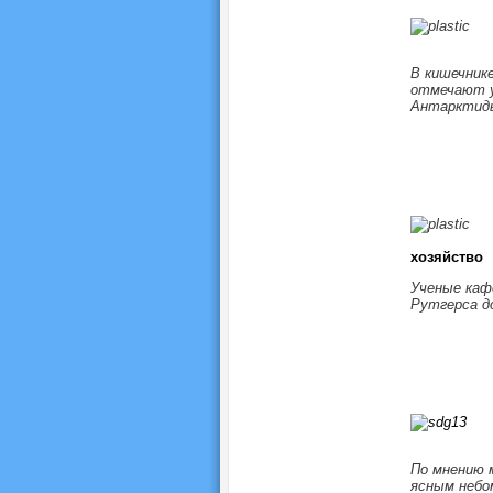
В кишечник
отмечают у
Антарктиды
хозяйство
Ученые каф
Рутгерса д
По мнению 
ясным небо