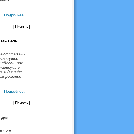
инент
Подробнее...
| Печать |
ать цепь
инстве из них
лжающийся
е сделан шаг
навируса и
, в докладе
им решения
Подробнее...
| Печать |
 для
й - от