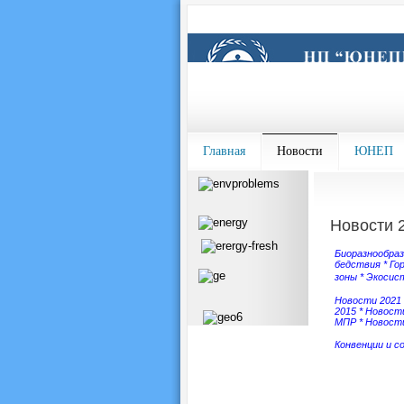
Главная
Новости
ЮНЕП
Новости 
Биоразнообра
бедствия
*
Го
зоны
*
Экосис
Новости 2021
2015
*
Новости
МПР
*
Новости
Конвенции и с