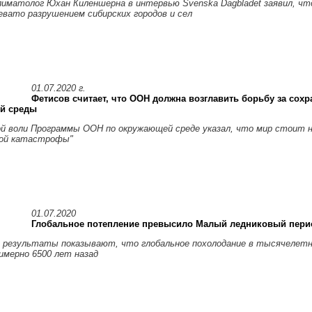
лиматолог Юхан Киленшерна в интервью Svenska Dagbladet заявил, чт
евато разрушением сибирских городов и сел
01.07.2020 г.
Фетисов считает, что ООН должна возглавить борьбу за сохр
й среды
ой воли Программы ООН по окружающей среде указал, что мир стоит н
кой катастрофы"
01.07.2020
Глобальное потепление превысило Малый ледниковый пери
 результаты показывают, что глобальное похолодание в тысячелет
имерно 6500 лет назад