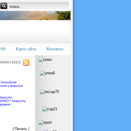
ISH
Карта сайта
Контакты
NEWS FEEDS:
Стихийные
ные и морские
Новости
 ЮНЕП
*
Новости
дромет
| Печать |