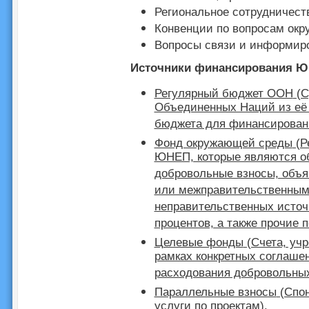
Региональное сотрудничест
Конвенции по вопросам ок
Вопросы связи и информир
Источники финансирования 
Регулярный бюджет ООН
(С
Объединенных Наций из её 
бюджета для финансировани
Фонд окружающей среды
(Р
ЮНЕП, которые являются о
добровольные взносы, объ
или межправительственным
неправительственных источ
процентов, а также прочие 
Целевые фонды
(Счета, уч
рамках конкретных соглаше
расходования добровольных
Параллельные взносы
(Спон
услуги по проектам).