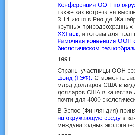
Конференция ООН по окру
также как встреча на высш
3-14 июня в Рио-де-Жанейр
крупных природоохранных
XXI век
, и готовы для под
Рамочная конвенция ООН 
биологическом разнообраз
1991
Страны-участницы ООН с
фонд (ГЭФ).
С момента сво
млрд долларов США в виде
долларов США в качестве 
почти для 4000 экологичес
В Эспоо (Финляндия) прин
на окружающую среду
в ка
международных экологичес