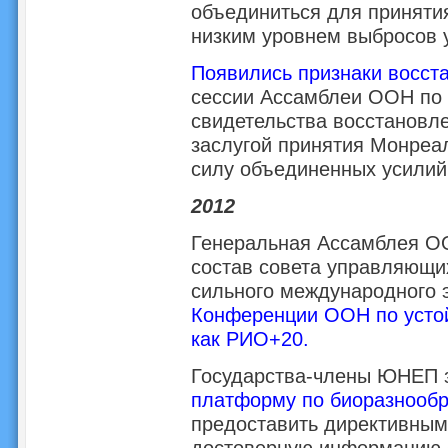
объединиться для принятия
низким уровнем выбросов 
Появились признаки восст
сессии Ассамблеи ООН по
свидетельства восстановле
заслугой принятия Монреал
силу объединенных усилий
2012
Генеральная Ассамблея О
состав совета управляющи
сильного международного э
Конференции ООН по устой
как РИО+20.
Государства-члены ЮНЕП 
платформу по биоразнообр
предоставить директивным
достоверную информацию о