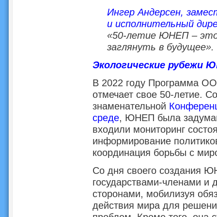
Ингер Андерсен, заме
и исполнительный ди
«50-летие ЮНЕП – это
заглянуть в будущее».
Экологические рубежи Ю
В 2022 году Программа О
отмечает свое 50-летие. С
знаменательной
Конферен
среде
, ЮНЕП была задуман
входили мониторинг состо
информирование политиков
координация борьбы с мир
Со дня своего создания Ю
государствами-членами и 
сторонами, мобилизуя обя
действия мира для решени
проблем. Кроме того, она 